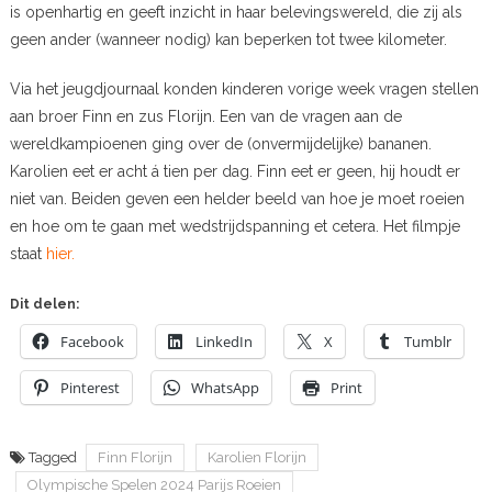
is openhartig en geeft inzicht in haar belevingswereld, die zij als
geen ander (wanneer nodig) kan beperken tot twee kilometer.
Via het jeugdjournaal konden kinderen vorige week vragen stellen
aan broer Finn en zus Florijn. Een van de vragen aan de
wereldkampioenen ging over de (onvermijdelijke) bananen.
Karolien eet er acht á tien per dag. Finn eet er geen, hij houdt er
niet van. Beiden geven een helder beeld van hoe je moet roeien
en hoe om te gaan met wedstrijdspanning et cetera. Het filmpje
staat
hier.
Dit delen:
Facebook
LinkedIn
X
Tumblr
Pinterest
WhatsApp
Print
Tagged
Finn Florijn
Karolien Florijn
Olympische Spelen 2024 Parijs Roeien