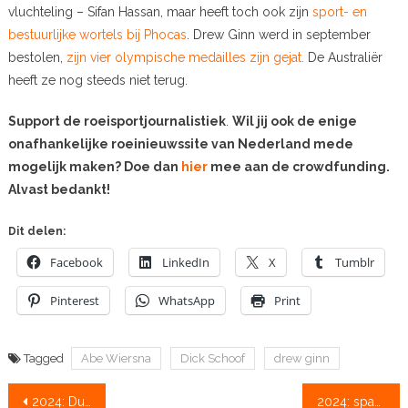
vluchteling – Sifan Hassan, maar heeft toch ook zijn
sport- en
bestuurlijke wortels bij Phocas
. Drew Ginn werd in september
bestolen,
zijn vier olympische medailles zijn gejat.
De Australiër
heeft ze nog steeds niet terug.
Support de roeisportjournalistiek
.
Wil jij ook de enige
onafhankelijke roeinieuwssite van Nederland mede
mogelijk maken? Doe dan
hier
mee aan de crowdfunding.
Alvast bedankt!
Dit delen:
Facebook
LinkedIn
X
Tumblr
Pinterest
WhatsApp
Print
Tagged
Abe Wiersna
Dick Schoof
drew ginn
Bericht
2024: Dukdalfdebacle best bekeken item op Instagram
2024: spanning aan het strand