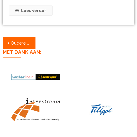
Lees verder
Berichtennavigatie
Oudere berichten
MET DANK AAN: