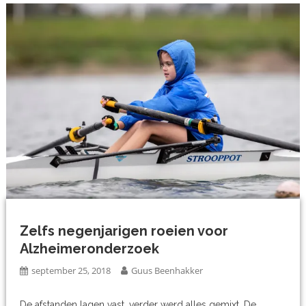
Zelfs negenjarigen roeien voor
Alzheimeronderzoek
september 25, 2018
Guus Beenhakker
De afstanden lagen vast, verder werd alles gemixt. De