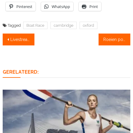
Pinterest
WhatsApp
Print
Tagged
Boat Race
cambridge
oxford
Bericht
Livestream Boatrace 16:50 u, Cambridge favoriet bij bookmakers
Roeien potentiële fitnesshype
navigatie
GERELATEERD: