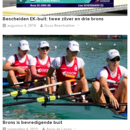
Bescheiden EK-buit: twee zilver en drie brons
augustus 4, 2018
Guus Beenhakker
Brons is bevredigende buit
september 4, 2015
Anne de Lange