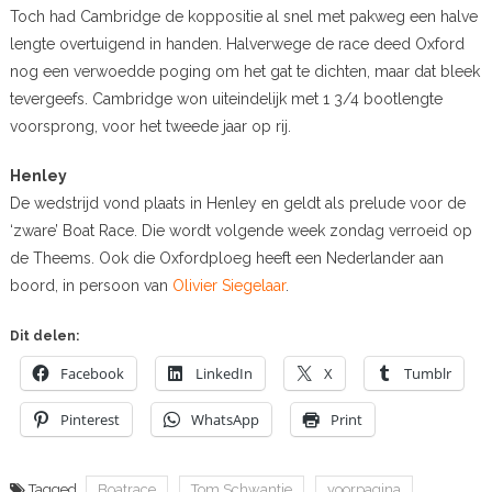
Toch had Cambridge de koppositie al snel met pakweg een halve
lengte overtuigend in handen. Halverwege de race deed Oxford
nog een verwoedde poging om het gat te dichten, maar dat bleek
tevergeefs. Cambridge won uiteindelijk met 1 3/4 bootlengte
voorsprong, voor het tweede jaar op rij.
Henley
De wedstrijd vond plaats in Henley en geldt als prelude voor de
‘zware’ Boat Race. Die wordt volgende week zondag verroeid op
de Theems. Ook die Oxfordploeg heeft een Nederlander aan
boord, in persoon van
Olivier Siegelaar
.
Dit delen:
Facebook
LinkedIn
X
Tumblr
Pinterest
WhatsApp
Print
Tagged
Boatrace
Tom Schwantje
voorpagina