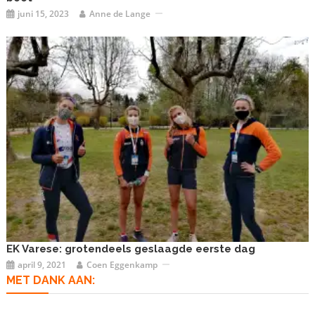
juni 15, 2023
Anne de Lange
EK Varese: grotendeels geslaagde eerste dag
april 9, 2021
Coen Eggenkamp
MET DANK AAN: