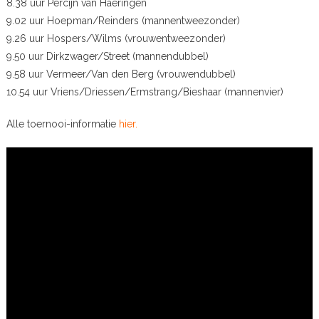
8.38 uur Percijn van Haeringen
9.02 uur Hoepman/Reinders (mannentweezonder)
9.26 uur Hospers/Wilms (vrouwentweezonder)
9.50 uur Dirkzwager/Street (mannendubbel)
9.58 uur Vermeer/Van den Berg (vrouwendubbel)
10.54 uur Vriens/Driessen/Ermstrang/Bieshaar (mannenvier)
Alle toernooi-informatie
hier.