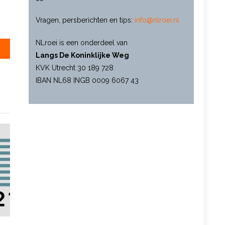
Vragen, persberichten en tips:
info@nlroei.nl
NLroei is een onderdeel van
Langs De Koninklijke Weg
KVK Utrecht 30 189 728
IBAN NL68 INGB 0009 6067 43