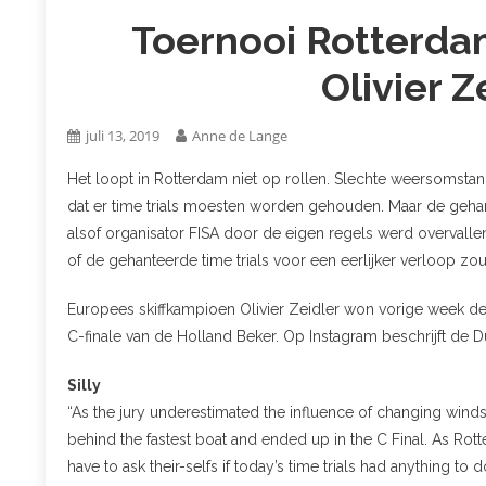
Toernooi Rotterdam 
Olivier Z
juli 13, 2019
Anne de Lange
Het loopt in Rotterdam niet op rollen. Slechte weersomst
dat er time trials moesten worden gehouden. Maar de geh
alsof organisator FISA door de eigen regels werd overvalle
of de gehanteerde time trials voor een eerlijker verloop z
Europees skiffkampioen Olivier Zeidler won vorige week de R
C-finale van de Holland Beker. Op Instagram beschrijft de Du
Silly
“As the jury underestimated the influence of changing winds w
behind the fastest boat and ended up in the C Final. As Ro
have to ask their-selfs if today’s time trials had anything to d