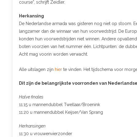
course”, schrijft Zeidler.
Herkansing
De Nederlandse armada was gisteren nog niet op stoom. E
langzamer dan de winnaar van hun voorwedstrijd. De Eur
konden hun voorwedstrijden niet winnen. Andere opvallen
boten voorzien van het nummer één. Lichtpunten: de dubb
Acht mag voorin worden verwacht.
Alle uitslagen zijn
hier
te vinden. Het tijdschema voor morg
Dit zijn de belangrijkste voorronden van Nederland
Halve finales
11:15 u mannendubbel Twellaar/Broenink
11:20 u mannendubbel Keijser/Van Sprang
Herkansingen
11:30 u vrouwenvierzonder