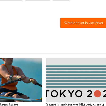
Wereldbeker in waaiervorm, Keijser en Paulis trotseren het lot
stens twee
Samen maken we NLroei, draag