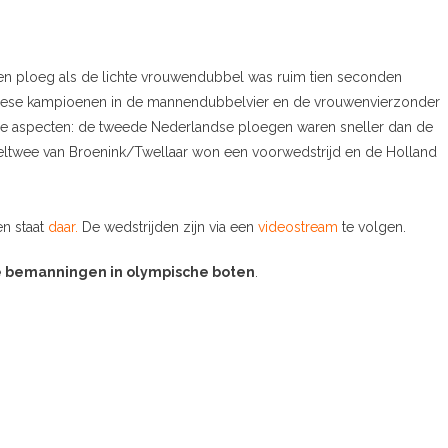
en ploeg als de lichte vrouwendubbel was ruim tien seconden
opese kampioenen in de mannendubbelvier en de vrouwenvierzonder
de aspecten: de tweede Nederlandse ploegen waren sneller dan de
eltwee van Broenink/Twellaar won een voorwedstrijd en de Holland
en staat
daar.
De wedstrijden zijn via een
videostream
te volgen.
se bemanningen in olympische boten
.