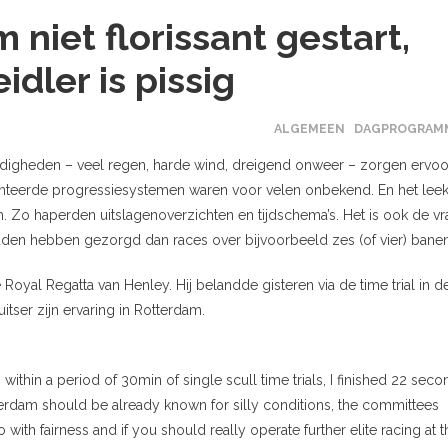
niet florissant gestart,
eidler is pissig
ALGEMEEN
DAGPROGRAM
andigheden – veel regen, harde wind, dreigend onweer – zorgen ervoo
anteerde progressiesystemen waren voor velen onbekend. En het lee
n. Zo haperden uitslagenoverzichten en tijdschema’s. Het is ook de v
ouden hebben gezorgd dan races over bijvoorbeeld zes (of vier) banen
oyal Regatta van Henley. Hij belandde gisteren via de time trial in d
itser zijn ervaring in Rotterdam.
ithin a period of 30min of single scull time trials, I finished 22 sec
tterdam should be already known for silly conditions, the committees
o with fairness and if you should really operate further elite racing at t