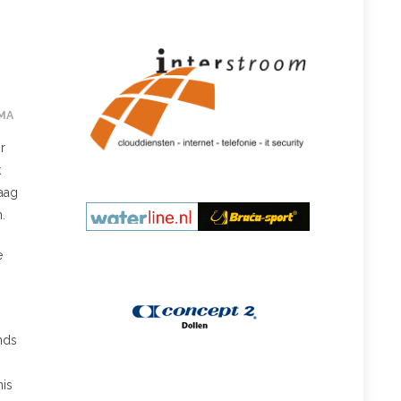
MA
r
k
raag
.
e
onds
his