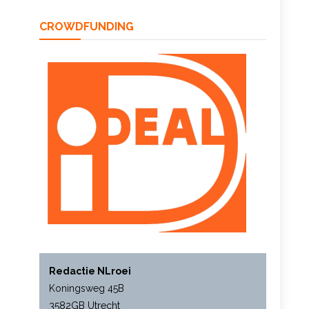
CROWDFUNDING
Redactie NLroei
Koningsweg 45B
3582GB Utrecht