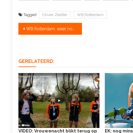
Tagged
Olivier Zeidler
WB Rotterdam
Bericht
WB Rotterdam: weer noopt tot time trials
navigatie
GERELATEERD:
VIDEO: Vrouwenacht blikt terug op
EK: nog min