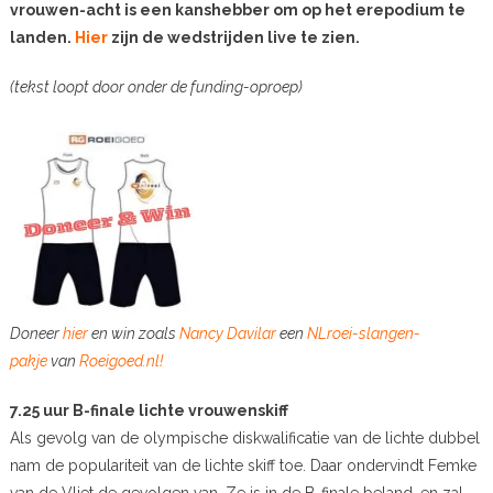
vrouwen-acht is een kanshebber om op het erepodium te
landen.
Hier
zijn de wedstrijden live te zien.
(tekst loopt door onder de funding-oproep)
Doneer
hier
en win zoals
Nancy Davilar
een
NLroei-slangen-
pakje
van
Roeigoed.nl!
7.25 uur B-finale lichte vrouwenskiff
Als gevolg van de olympische diskwalificatie van de lichte dubbel
nam de populariteit van de lichte skiff toe. Daar ondervindt Femke
van de Vliet de gevolgen van. Ze is in de B-finale beland, en zal