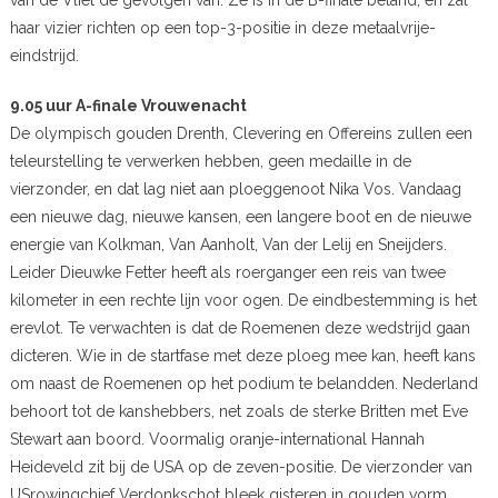
haar vizier richten op een top-3-positie in deze metaalvrije-
eindstrijd.
9.05 uur A-finale Vrouwenacht
De olympisch gouden Drenth, Clevering en Offereins zullen een
teleurstelling te verwerken hebben, geen medaille in de
vierzonder, en dat lag niet aan ploeggenoot Nika Vos. Vandaag
een nieuwe dag, nieuwe kansen, een langere boot en de nieuwe
energie van Kolkman, Van Aanholt, Van der Lelij en Sneijders.
Leider Dieuwke Fetter heeft als roerganger een reis van twee
kilometer in een rechte lijn voor ogen. De eindbestemming is het
erevlot. Te verwachten is dat de Roemenen deze wedstrijd gaan
dicteren. Wie in de startfase met deze ploeg mee kan, heeft kans
om naast de Roemenen op het podium te belandden. Nederland
behoort tot de kanshebbers, net zoals de sterke Britten met Eve
Stewart aan boord. Voormalig oranje-international Hannah
Heideveld zit bij de USA op de zeven-positie. De vierzonder van
USrowingchief Verdonkschot bleek gisteren in gouden vorm.