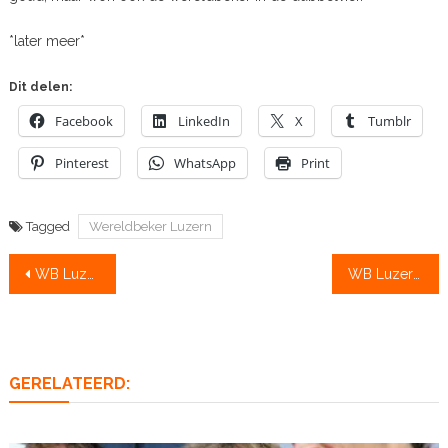
*later meer*
Dit delen:
Facebook
LinkedIn
X
Tumblr
Pinterest
WhatsApp
Print
Tagged
Wereldbeker Luzern
Bericht
WB Luzern: mannentwee en dubbelvier sterk in de eerste helft
WB Luzern: Holland Vier kaapt brons
navigatie
GERELATEERD: