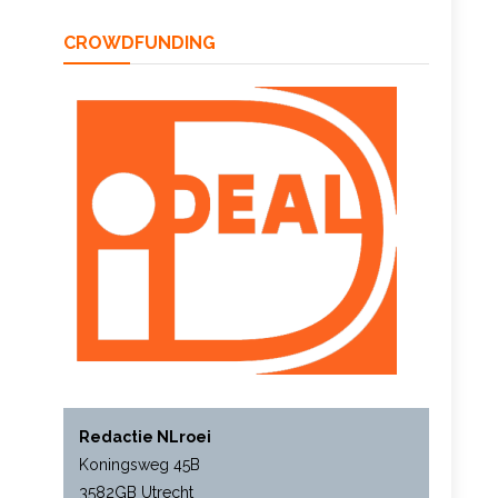
CROWDFUNDING
Redactie NLroei
Koningsweg 45B
3582GB Utrecht