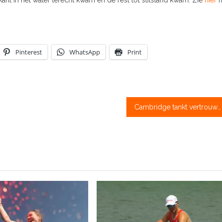
ant in het water terecht kwam en de rest tot stilstand kwam. Zie
hier
h
Pinterest
WhatsApp
Print
Cambridge tankt vertrouwen tegen Nederlandse ploegen