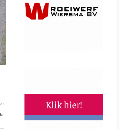
RT
de