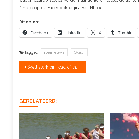
wagen daarop steeds verder naar achteren totdat de achterk
filmpje op de Facebookpagina van NLroei.
Dit delen:
Facebook
LinkedIn
X
Tumblr
Tagged
roeinieuws
Skadi
Bericht
Skøll sterk bij Head of the River
navigatie
GERELATEERD: