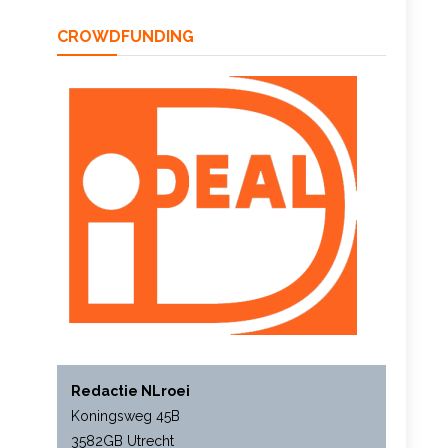
CROWDFUNDING
Redactie NLroei
Koningsweg 45B
3582GB Utrecht