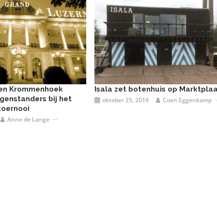
 en Krommenhoek
Isala zet botenhuis op Marktpla
egenstanders bij het
oktober 25, 2019
Coen Eggenkamp
toernooi
Anne de Lange