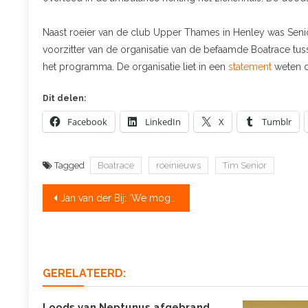
Naast roeier van de club Upper Thames in Henley was Senio
voorzitter van de organisatie van de befaamde Boatrace tu
het programma. De organisatie liet in een
statement
weten d
Dit delen:
Facebook
LinkedIn
X
Tumblr
Tagged
Boatrace
roeinieuws
Tim Senior
Bericht
Jan van der Bij: ‘We mogen wél starten bij de Koninklijke’
navigatie
GERELATEERD:
Loods van Neptunus afgebrand