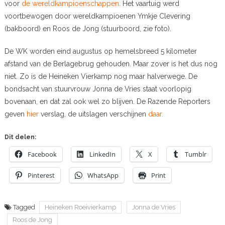
voor
de wereldkampioenschappen.
Het vaartuig werd
voortbewogen door wereldkampioenen Ymkje Clevering
(bakboord) en Roos de Jong (stuurboord, zie foto).
De WK worden eind augustus op hemelsbreed 5 kilometer
afstand van de Berlagebrug gehouden. Maar zover is het dus nog
niet. Zo is de Heineken Vierkamp nog maar halverwege. De
bondsacht van stuurvrouw Jonna de Vries staat voorlopig
bovenaan, en dat zal ook wel zo blijven. De Razende Reporters
geven
hier
verslag, de uitslagen verschijnen
daar.
Dit delen:
Facebook
LinkedIn
X
Tumblr
Pinterest
WhatsApp
Print
Tagged
Heineken Roeivierkamp
Jonna de Vries
Roos de Jong