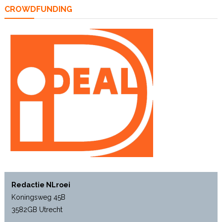
CROWDFUNDING
Redactie NLroei
Koningsweg 45B
3582GB Utrecht