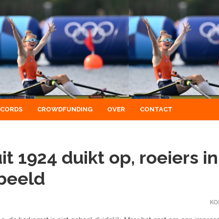
ECORDS
CROWDFUNDING
OVER
CONTACT
t 1924 duikt op, roeiers in
beeld
KO