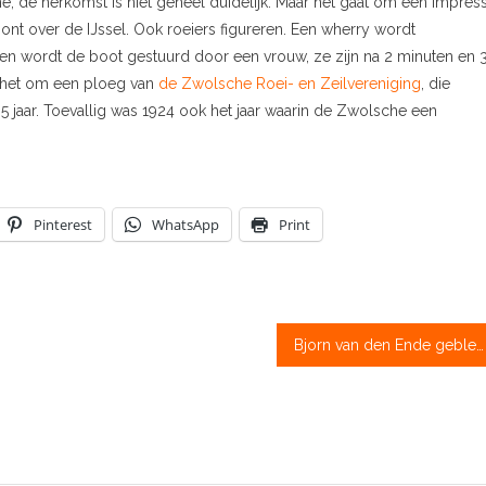
e, de herkomst is niet geheel duidelijk. Maar het gaat om een impress
ont over de IJssel. Ook roeiers figureren. Een wherry wordt
ien wordt de boot gestuurd door een vrouw, ze zijn na 2 minuten en 
t het om een ploeg van
de Zwolsche Roei- en Zeilvereniging
, die
5 jaar. Toevallig was 1924 ook het jaar waarin de Zwolsche een
Pinterest
WhatsApp
Print
Bjorn van den Ende geblesseerd tijdens Tweehead