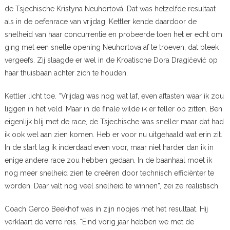
de Tsjechische Kristyna Neuhortová. Dat was hetzelfde resultaat
als in de oefenrace van vrijdag. Kettler kende daardoor de
snelheid van haar concurrentie en probeerde toen het er echt om
ging met een snelle opening Neuhortova af te troeven, dat bleek
vergeefs. Zij slaagde er wel in de Kroatische Dora Dragičević op
haar thuisbaan achter zich te houden.
Kettler licht toe. “Vrijdag was nog wat laf, even aftasten waar ik zou
liggen in het veld. Maar in de finale wilde ik er feller op zitten. Ben
eigenlijk blij met de race, de Tsjechische was sneller maar dat had
ik ook wel aan zien komen. Heb er voor nu uitgehaald wat erin zit.
In de start lag ik inderdaad even voor, maar niet harder dan ik in
enige andere race zou hebben gedaan. In de baanhaal moet ik
nog meer snelheid zien te creëren door technisch efficiënter te
worden. Daar valt nog veel snelheid te winnen”, zei ze realistisch.
Coach Gerco Beekhof was in zijn nopjes met het resultaat. Hij
verklaart de verre reis. “Eind vorig jaar hebben we met de