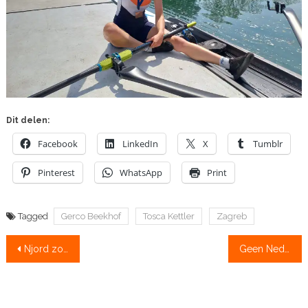
Dit delen:
Facebook
LinkedIn
X
Tumblr
Pinterest
WhatsApp
Print
Tagged
Gerco Beekhof
Tosca Kettler
Zagreb
Bericht
Njord zoekt een hoofdcoach voor de eerstejaarssectie!
Geen Nederlands eremetaal in München
navigatie