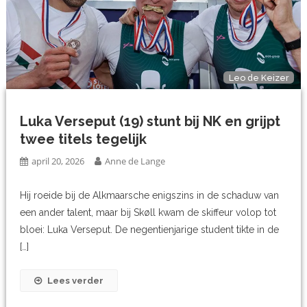
Leo de Keizer
Luka Verseput (19) stunt bij NK en grijpt
twee titels tegelijk
april 20, 2026
Anne de Lange
Hij roeide bij de Alkmaarsche enigszins in de schaduw van
een ander talent, maar bij Skøll kwam de skiffeur volop tot
bloei: Luka Verseput. De negentienjarige student tikte in de
[…]
Lees verder