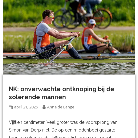
NK: onverwachte ontknoping bij de
solerende mannen
april 21, 2025
Anne de Lange
Vijftien centimeter. Veel groter was de voorsprong van
Simon van Dorp niet. De op een middenboei gestarte
bronzen olympisch skiffmedaillist kreeg een aanval te