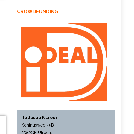
CROWDFUNDING
Redactie NLroei
Koningsweg 45B
3582GB Utrecht