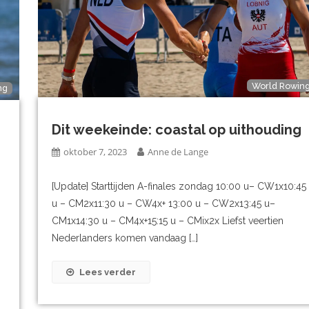
World Rowin
ng
Dit weekeinde: coastal op uithouding
oktober 7, 2023
Anne de Lange
[Update] Starttijden A-finales zondag 10:00 u– CW1x10:45
u – CM2x11:30 u – CW4x+ 13:00 u – CW2x13:45 u–
CM1x14:30 u – CM4x+15:15 u – CMix2x Liefst veertien
Nederlanders komen vandaag […]
Lees verder