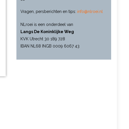
Vragen, persberichten en tips:
info@nlroei.nl
NLroei is een onderdeel van
Langs De Koninklijke Weg
KVK Utrecht 30 189 728
IBAN NL68 INGB 0009 6067 43