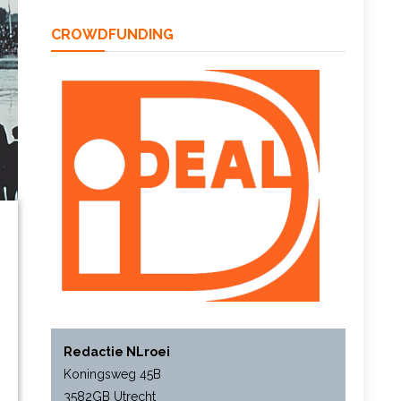
CROWDFUNDING
Redactie NLroei
Koningsweg 45B
3582GB Utrecht