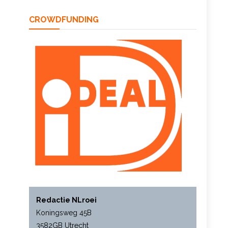
CROWDFUNDING
Redactie NLroei
Koningsweg 45B
3582GB Utrecht