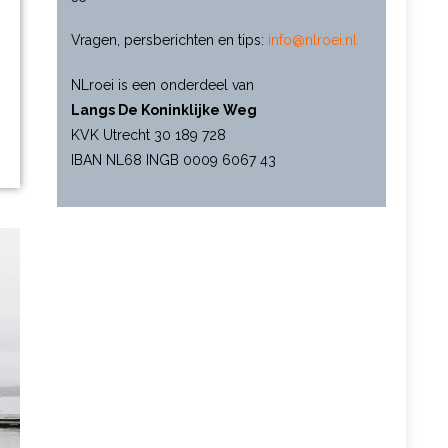
Vragen, persberichten en tips:
info@nlroei.nl
NLroei is een onderdeel van
Langs De Koninklijke Weg
KVK Utrecht 30 189 728
IBAN NL68 INGB 0009 6067 43