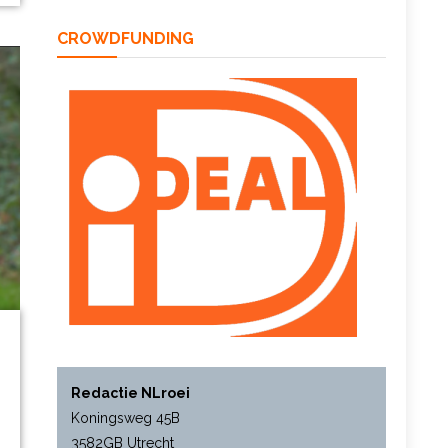
CROWDFUNDING
Redactie NLroei
Koningsweg 45B
3582GB Utrecht