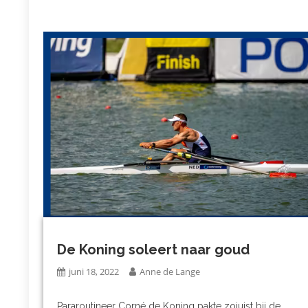
De Koning soleert naar goud
juni 18, 2022
Anne de Lange
Pararoutineer Corné de Koning pakte zojuist bij de