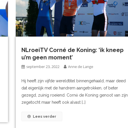
NLroeiTV Corné de Koning: ‘ik kneep
u’m geen moment’
september 23, 2022
Anne de Lange
Hij heeft zijn vijfde wereldtitel binnengehaald, maar deed
dat eigenlijk met de handrem aangetrokken, of beter
gezegd, zuinig roeiend. Cornė de Koning genoot van zijn
zegetocht maar heeft ook alvast […]
Lees verder