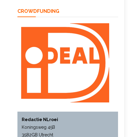
CROWDFUNDING
Redactie NLroei
Koningsweg 45B
3582GB Utrecht