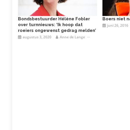
Bondsbestuurder Hélène Fobler
Boers niet 
over turnnieuws: ‘Ik hoop dat
juni 26, 2016
roeiers ongewenst gedrag melden’
augustus 3, 2020
Anne de Lange