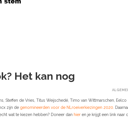
ok? Het kan nog
ALGEME
s, Steffen de Vries, Titus Weijschedé, Timo van Wittmarschen, Eelco
ncx zijn de
genomineerden voor de NLroeiverkiezingen 2020.
Daarna
e echt wat te kiezen hebben? Doneer dan
hier
en je krijgt een link naar 