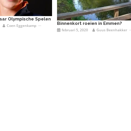
naar Olympische Spelen
Binnenkort roeien in Emmen?
Coen Eggenkamp
februari 5, 2020
Guus Beenhakker