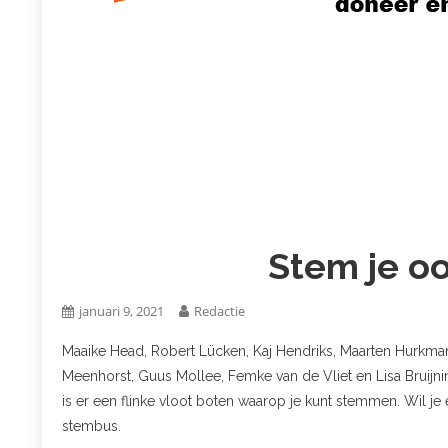
Stem je o
januari 9, 2021
Redactie
Maaike Head, Robert Lücken, Kaj Hendriks, Maarten Hurkman
Meenhorst, Guus Mollee, Femke van de Vliet en Lisa Bruijni
is er een flinke vloot boten waarop je kunt stemmen. Wil j
stembus.