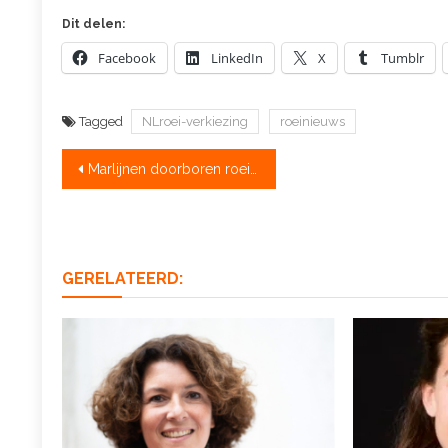
Dit delen:
Facebook
LinkedIn
X
Tumblr
Tagged
NLroei-verkiezing
roeinieuws
Bericht
Marlijnen doorboren roeiboten tijdens Atlantic Challenge
navigatie
GERELATEERD: