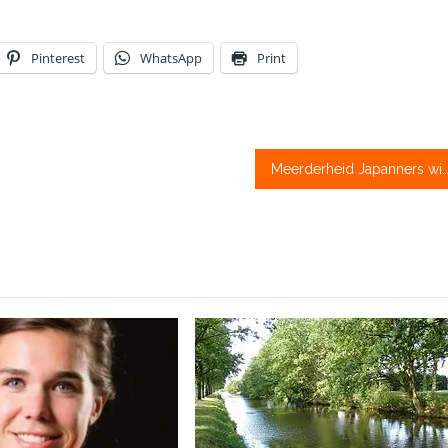
Pinterest
WhatsApp
Print
Meerderheid Japanners wil dat spelen worden geschrapt of uitge