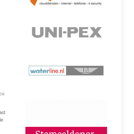
EN
ast
de