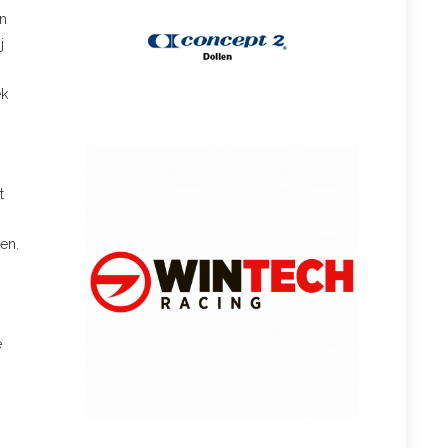
en
j
ek
t
men.
e