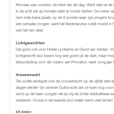
Morreau was sowieso de held van de dag. Want vlak na de fi
in de acht die 45 minuten later al moest starten. De roeie
nam nota bene plaats op de 6-positie waar zijn jongere br
een sensatie zorgen, want het Nederlandse octet moest in h
viel hen ten deel.
Lichtgewichten
Dat gold ook voor Hidde Lycklama en David van Velden. Voo
lichtgewicht duo kwam nog wel goed uit de start, maar moe
teleurstelling voor de roeiers van Princeton, want vorig jaar
Vrouwenacht
Ten slotte eindigde ook de vrouwenacht op de vijfde stek en
dagen eerder. De zilveren Duitse acht die ze toen nog voor
wind op de baan zorgde net als bij de lichte dubbeltwee waa
verklaren. Vooral in de tweede 500 meter werd veel terrein 
Dit delen: