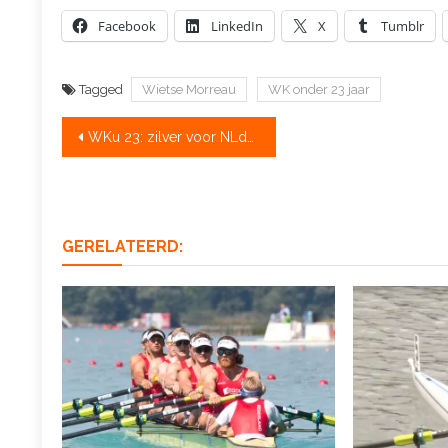
Facebook
LinkedIn
X
Tumblr
Tagged
Wietse Morreau
WK onder 23 jaar
Bericht
WKu 23: zilver voor NLdubbelvier, brons en goud voor NL-ers in ‘vreemde’ boten
navigatie
GERELATEERD: