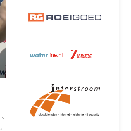
EN
De