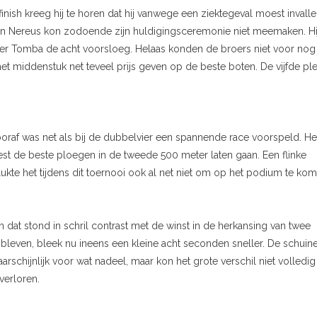
nish kreeg hij te horen dat hij vanwege een ziektegeval moest invall
r van Nereus kon zodoende zijn huldigingsceremonie niet meemaken. Hi
oer Tomba de acht voorsloeg. Helaas konden de broers niet voor nog
et middenstuk net teveel prijs geven op de beste boten. De vijfde pl
raf was net als bij de dubbelvier een spannende race voorspeld. He
st de beste ploegen in de tweede 500 meter laten gaan. Een flinke
 lukte het tijdens dit toernooi ook al net niet om op het podium te ko
 dat stond in schril contrast met de winst in de herkansing van twee
 bleven, bleek nu ineens een kleine acht seconden sneller. De schuin
rschijnlijk voor wat nadeel, maar kon het grote verschil niet volledig
verloren.