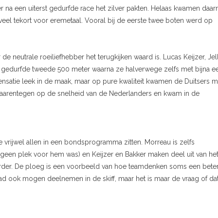
a een uiterst gedurfde race het zilver pakten. Helaas kwamen daar
l tekort voor eremetaal. Vooral bij de eerste twee boten werd op
e neutrale roeiliefhebber het terugkijken waard is. Lucas Keijzer, Jel
m gedurfde tweede 500 meter waarna ze halverwege zelfs met bijna e
atie leek in de maak, maar op pure kwaliteit kwamen de Duitsers m
h daarentegen op de snelheid van de Nederlanders en kwam in de
e vrijwel allen in een bondsprogramma zitten. Morreau is zelfs
jk geen plek voor hem was) en Keijzer en Bakker maken deel uit van he
der. De ploeg is een voorbeeld van hoe teamdenken soms een bete
ad ook mogen deelnemen in de skiff, maar het is maar de vraag of da