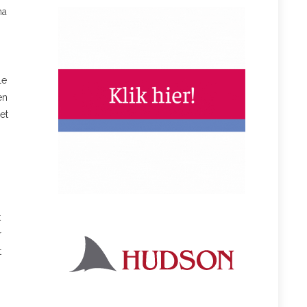
na
le
en
et
t
r
t