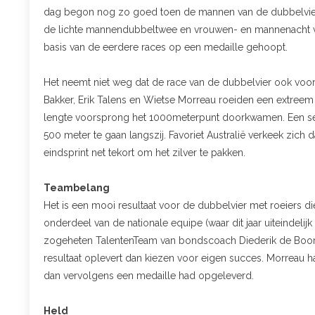
dag begon nog zo goed toen de mannen van de dubbelvier n
de lichte mannendubbeltwee en vrouwen- en mannenacht vee
basis van de eerdere races op een medaille gehoopt.
Het neemt niet weg dat de race van de dubbelvier ook voor d
Bakker, Erik Talens en Wietse Morreau roeiden een extree
lengte voorsprong het 1000meterpunt doorkwamen. Een sens
500 meter te gaan langszij. Favoriet Australië verkeek zic
eindsprint net tekort om het zilver te pakken.
Teambelang
Het is een mooi resultaat voor de dubbelvier met roeiers di
onderdeel van de nationale equipe (waar dit jaar uiteindeli
zogeheten TalentenTeam van bondscoach Diederik de Boor
resultaat oplevert dan kiezen voor eigen succes. Morreau h
dan vervolgens een medaille had opgeleverd.
Held