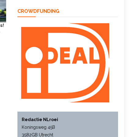
CROWDFUNDING
s!
Redactie NLroei
Koningsweg 45B
3582GB Utrecht