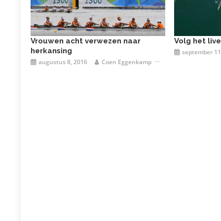
Vrouwen acht verwezen naar
Volg het liv
herkansing
september 11
augustus 8, 2016
Coen Eggenkamp