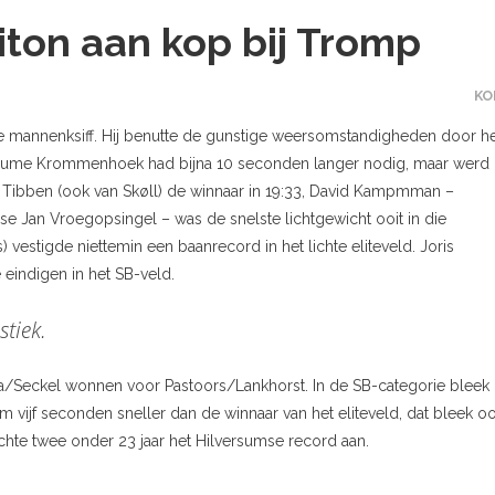
riton aan kop bij Tromp
KO
are mannenksiff. Hij benutte de gunstige weersomstandigheden door h
uillaume Krommenhoek had bijna 10 seconden langer nodig, maar werd
 Tibben (ook van Skøll) de winnaar in 19:33, David Kampmman –
 Jan Vroegopsingel – was de snelste lichtgewicht ooit in die
vestigde niettemin een baanrecord in het lichte eliteveld. Joris
eindigen in het SB-veld.
stiek.
a/Seckel wonnen voor Pastoors/Lankhorst. In de SB-categorie bleek 
ijf seconden sneller dan de winnaar van het eliteveld, dat bleek o
chte twee onder 23 jaar het Hilversumse record aan.