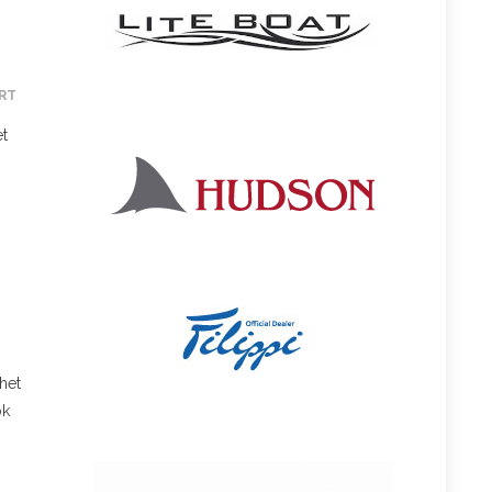
RT
et
het
ok