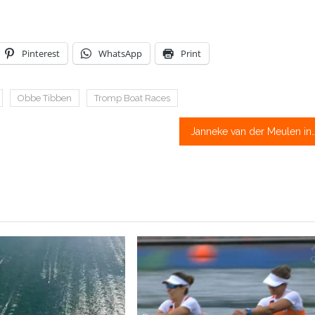
Pinterest
WhatsApp
Print
Obbe Tibben
Tromp Boat Races
Janneke van der Meulen in