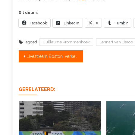
Dit delen:
Facebook
LinkedIn
X
Tumblr
Tagged
Guillaume Krommenhoek
Lennart van Lierop
Bericht
Livestream Boston, verkeersinformatie Tromp & Crowdfunding
navigatie
GERELATEERD: