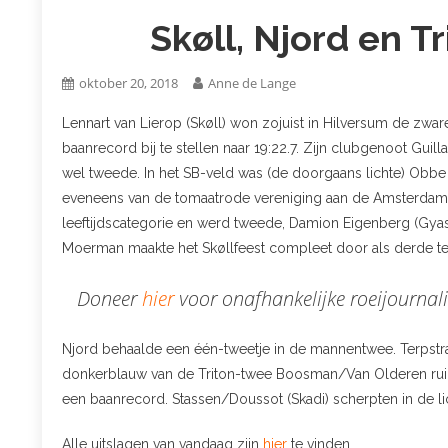
Skøll, Njord en T
oktober 20, 2018
Anne de Lange
Lennart van Lierop (Skøll) won zojuist in Hilversum de zw
baanrecord bij te stellen naar 19:22.7. Zijn clubgenoot G
wel tweede. In het SB-veld was (de doorgaans lichte) Obbe
eveneens van de tomaatrode vereniging aan de Amsterdamse
leeftijdscategorie en werd tweede, Damion Eigenberg (Gyas) 
Moerman maakte het Skøllfeest compleet door als derde te 
Doneer
hier
voor onafhankelijke roeijournali
Njord behaalde een één-tweetje in de mannentwee. Terpstr
donkerblauw van de Triton-twee Boosman/Van Olderen ruim v
een baanrecord. Stassen/Doussot (Skadi) scherpten in de li
Alle uitslagen van vandaag zijn
hier
te vinden.