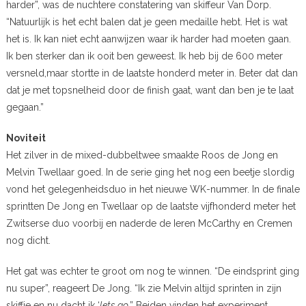
harder”, was de nuchtere constatering van skiffeur Van Dorp.
“Natuurlijk is het echt balen dat je geen medaille hebt. Het is wat
het is. Ik kan niet echt aanwijzen waar ik harder had moeten gaan.
Ik ben sterker dan ik ooit ben geweest. Ik heb bij de 600 meter
versneld,maar stortte in de laatste honderd meter in. Beter dat dan
dat je met topsnelheid door de finish gaat, want dan ben je te laat
gegaan.”
Noviteit
Het zilver in de mixed-dubbeltwee smaakte Roos de Jong en
Melvin Twellaar goed. In de serie ging het nog een beetje slordig
vond het gelegenheidsduo in het nieuwe WK-nummer. In de finale
sprintten De Jong en Twellaar op de laatste vijfhonderd meter het
Zwitserse duo voorbij en naderde de Ieren McCarthy en Cremen
nog dicht.
Het gat was echter te groot om nog te winnen. “De eindsprint ging
nu super”, reageert De Jong. “Ik zie Melvin altijd sprinten in zijn
skiffje en nu dacht ik ‘
lets go
.” Beiden vinden het experiment