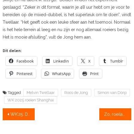
geslaagd. “Zeker in dit format, waarin je 48 uur hebt om je voor te
bereiden op de mixed-dubbel, is het superleuk om te doen’’, vindt
Twellaar. “Het geeft ook een leuke sfeer aan het toernooi. Normaal
is het hele terrein al leeg en nu zijn er nog allemaal roeiers bezig.
Het is mooie afsluiting”, vult de Jong hem aan.
Dit delen:
Facebook
LinkedIn
X
Tumblr
Pinterest
WhatsApp
Print
Tagged
Melvin Twellaar
Roos de Jong
Simon van Dorp
WK 2025 roeien Shanghai
Bericht
WK’25: De Jong en Twellaar mixen naar zilver, Simon van Dorp fier vierde, mixedacht vijfde
Zo, roeiland nummer 1 in de olympische boten. Doe nog vandaag mee aan de crowdfunding van roeinieuwskanaal nummer 1!
navigatie