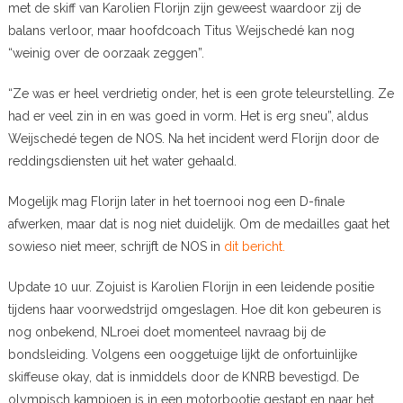
met de skiff van Karolien Florijn zijn geweest waardoor zij de
balans verloor, maar hoofdcoach Titus Weijschedé kan nog
“weinig over de oorzaak zeggen”.
“Ze was er heel verdrietig onder, het is een grote teleurstelling. Ze
had er veel zin in en was goed in vorm. Het is erg sneu”, aldus
Weijschedé tegen de NOS. Na het incident werd Florijn door de
reddingsdiensten uit het water gehaald.
Mogelijk mag Florijn later in het toernooi nog een D-finale
afwerken, maar dat is nog niet duidelijk. Om de medailles gaat het
sowieso niet meer, schrijft de NOS in
dit bericht.
Update 10 uur. Zojuist is Karolien Florijn in een leidende positie
tijdens haar voorwedstrijd omgeslagen. Hoe dit kon gebeuren is
nog onbekend, NLroei doet momenteel navraag bij de
bondsleiding. Volgens een ooggetuige lijkt de onfortuinlijke
skiffeuse okay, dat is inmiddels door de KNRB bevestigd. De
olympisch kampioen is in een motorbootje gestapt en naar het