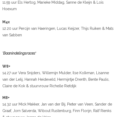
11.59 uur Els Hertog, Marieke Middag, Sanne de Kleijn & Loïs
Hoexum
M4x
12.20 uur Percijn van Haeringen, Lucas Keijzer, Thijs Ruiken & Mats
van Sabben
‘Baanindelingsraces
‘
W8+
14.27 uur Vera Snijders, Willemijn Mulder, Ilse Kolkman, Lisanne
van der Lelij, Hannah Heideveld, Hermijntje Drenth, Bente Paulis,
Claire de Kok & stuurvrouw Richelle Rietdijk
M8+
14.32 uur Mick Makker, Jan van der Bij, Pieter van Veen, Sander de
Graaf, Jorn Salverda, Wibout Rustenburg, Finn Florijn, Ralf Rienks