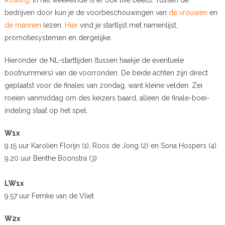
bedrijven door kun je de voorbeschouwingen van
de vrouwen
en
de mannen
lezen.
Hier
vind je startlijst met namenlijst,
promotiesystemen en dergelijke.
Hieronder de NL-starttijden (tussen haakje de eventuele
bootnummers) van de voorronden. De beide achten zijn direct
geplaatst voor de finales van zondag, want kleine velden. Zei
roeien vanmiddag om des keizers baard, alleen de finale-boei-
indeling staat op het spel.
W1x
9.15 uur Karolien Florijn (1), Roos de Jong (2) en Sona Hospers (4)
9.20 uur Benthe Boonstra (3)
LW1x
9.57 uur Femke van de Vliet
W2x