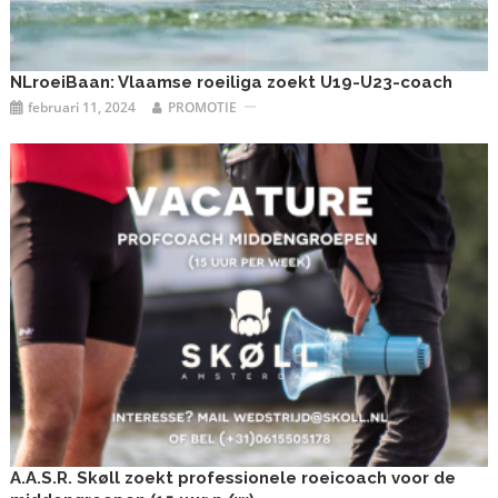
NLroeiBaan: Vlaamse roeiliga zoekt U19-U23-coach
februari 11, 2024
PROMOTIE
A.A.S.R. Skøll zoekt professionele roeicoach voor de