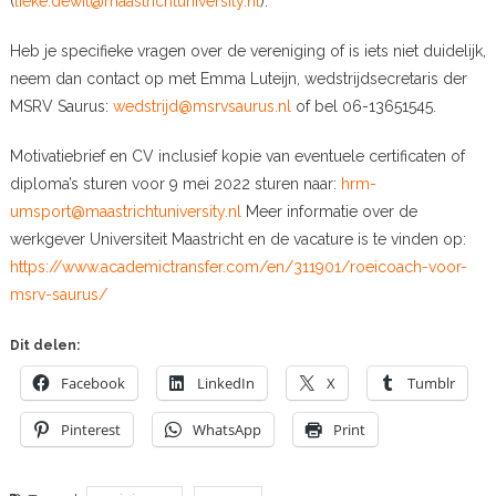
(
lieke.dewit@maastrichtuniversity.nl
).
Heb je specifieke vragen over de vereniging of is iets niet duidelijk,
neem dan contact op met Emma Luteijn, wedstrijdsecretaris der
MSRV Saurus:
wedstrijd@msrvsaurus.nl
of bel 06-13651545.
Motivatiebrief en CV inclusief kopie van eventuele certificaten of
diploma’s sturen voor 9 mei 2022 sturen naar:
hrm-
umsport@maastrichtuniversity.nl
Meer informatie over de
werkgever Universiteit Maastricht en de vacature is te vinden op:
https://www.academictransfer.com/en/311901/roeicoach-voor-
msrv-saurus/
Dit delen:
Facebook
LinkedIn
X
Tumblr
Pinterest
WhatsApp
Print