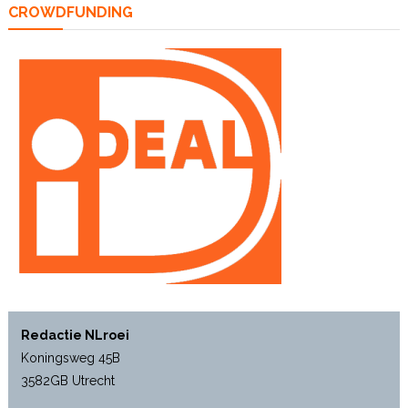
CROWDFUNDING
Redactie NLroei
Koningsweg 45B
3582GB Utrecht