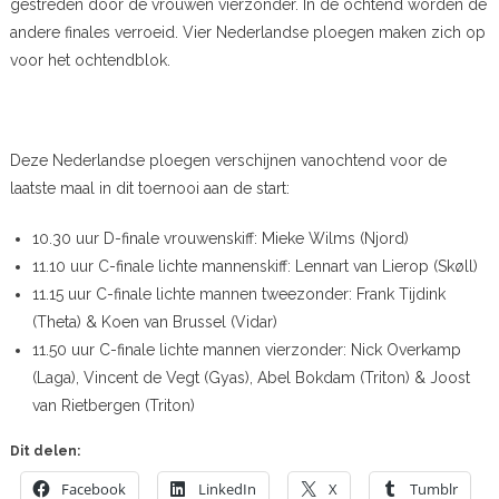
gestreden door de vrouwen vierzonder. In de ochtend worden de
andere finales verroeid. Vier Nederlandse ploegen maken zich op
voor het ochtendblok.
Deze Nederlandse ploegen verschijnen vanochtend voor de
laatste maal in dit toernooi aan de start:
10.30 uur D-finale vrouwenskiff: Mieke Wilms (Njord)
11.10 uur C-finale lichte mannenskiff: Lennart van Lierop (Skøll)
11.15 uur C-finale lichte mannen tweezonder: Frank Tijdink
(Theta) & Koen van Brussel (Vidar)
11.50 uur C-finale lichte mannen vierzonder: Nick Overkamp
(Laga), Vincent de Vegt (Gyas), Abel Bokdam (Triton) & Joost
van Rietbergen (Triton)
Dit delen:
Facebook
LinkedIn
X
Tumblr