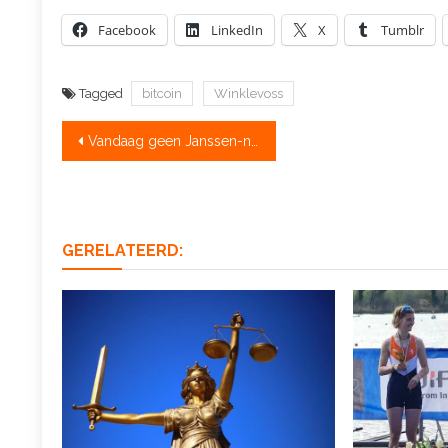
Facebook
LinkedIn
X
Tumblr
Tagged
bitcoin
Winklevoss
Bericht
Vandaag geen Janssen-nieuws, wel een gedoneerde topfoto
navigatie
GERELATEERD: