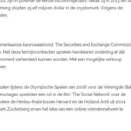
ijn in potentie de eerste bitcoinmiljardairs. Nadat zij in 2013 ten d
rg stopten zij elf miljoen dollar in de cryptomunt. Volgens de
rden.
e Amerikaanse beurswaakhond, The Securities and Exchange Commissi
an. Met deze termijncontracten spreken handelaren onderling af dat
 moment verhandeld kunnen worden. Met een mogelijke verkoop
ben.
zaten tijdens de Olympische Spelen van 2008 voor de Verenigde Sta
sonages speelden een rol in de film ‘The Social Network’ over de
dere de Henley-finale tussen Harvard en de Holland Acht uit 2004
Mark Zuckerberg ervan het idee van een online vriendennetwerk te