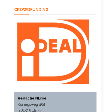
CROWDFUNDING
Redactie NLroei
Koningsweg 45B
3582GB Utrecht