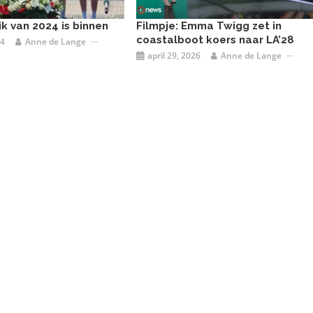
ik van 2024 is binnen
Filmpje: Emma Twigg zet in
coastalboot koers naar LA’28
24
Anne de Lange
april 29, 2026
Anne de Lange