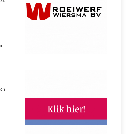
ele
on,
ten