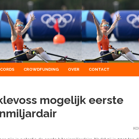
ECORDS
CROWDFUNDING
OVER
CONTACT
levoss mogelijk eerste
nmiljardair
KO