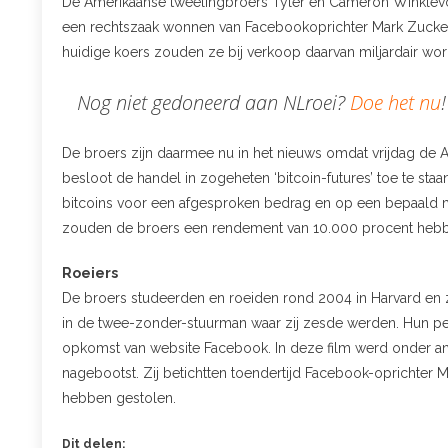
De Amerikaanse tweelingbroers Tyler en Cameron Winklevoss z
een rechtszaak wonnen van Facebookoprichter Mark Zuckerbe
huidige koers zouden ze bij verkoop daarvan miljardair wo
Nog niet gedoneerd aan NLroei?
Doe het nu
!
De broers zijn daarmee nu in het nieuws omdat vrijdag d
besloot de handel in zogeheten ‘bitcoin-futures’ toe te sta
bitcoins voor een afgesproken bedrag en op een bepaald
zouden de broers een rendement van 10.000 procent heb
Roeiers
De broers studeerden en roeiden rond 2004 in Harvard en 
in de twee-zonder-stuurman waar zij zesde werden. Hun per
opkomst van website Facebook. In deze film werd onder an
nagebootst. Zij betichtten toendertijd Facebook-oprichter 
hebben gestolen.
Dit delen: