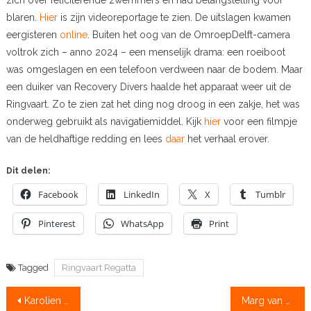
zich over feliciterende zwemmers en had belangstelling voor
blaren.
Hier
is zijn videoreportage te zien. De uitslagen kwamen
eergisteren
online
. Buiten het oog van de OmroepDelft-camera
voltrok zich – anno 2024 – een menselijk drama: een roeiboot
was omgeslagen en een telefoon verdween naar de bodem. Maar
een duiker van Recovery Divers haalde het apparaat weer uit de
Ringvaart. Zo te zien zat het ding nog droog in een zakje, het was
onderweg gebruikt als navigatiemiddel. Kijk
hier
voor een filmpje
van de heldhaftige redding en lees
daar
het verhaal erover.
Dit delen:
Facebook
LinkedIn
X
Tumblr
Pinterest
WhatsApp
Print
Tagged
Ringvaart Regatta
Bericht
Karolien Florijn in Trouw: ‘leef van dag tot dag’, Simon van Dorp bij NOS: ‘gokken met andermans geld’
Marg van der Wal universiteitskampioen van USA