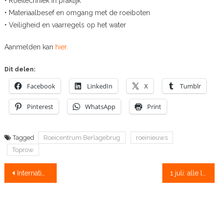
• Roeitechniek in praktijk
• Materiaalbesef en omgang met de roeiboten
• Veiligheid en vaarregels op het water
Aanmelden kan
hier.
Dit delen:
Facebook
LinkedIn
X
Tumblr
Pinterest
WhatsApp
Print
Tagged
Roeicentrum Berlagebrug
roeinieuws
Toprow
Bericht
Internationale wedstrijdkalender 2021: WK Shanghai in oktober
1 juli: alle leeftijden in alle boten, maar niet ‘schreeuwend’ coachen, nabespreken op 1,5 meter
navigatie