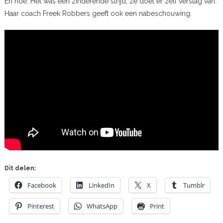
En hoe. Het was een zinderende strijd, ze doet er zelf verslag van.
Haar coach Freek Robbers geeft ook een nabeschouwing.
Dit delen:
Facebook
LinkedIn
X
Tumblr
Pinterest
WhatsApp
Print