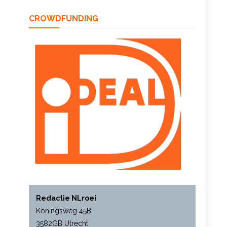
CROWDFUNDING
Redactie NLroei
Koningsweg 45B
3582GB Utrecht