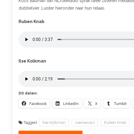
Koos Bauman van NLroeiRadio sprak twee zilveren medaille
dubbelvier. Luister hieronder naar hun relaas.
Ruben Knab
Ilse Kolkman
Dit delen:
Facebook
LinkedIn
X
Tumblr
Tagged
Ilse Kolkman
roeinieuws
Ruben Knab