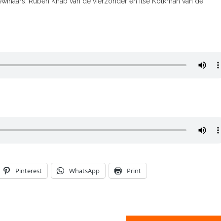
winaars. Ruben Knab van de vierzonder en Ilse Kolkman van de
Pinterest
WhatsApp
Print