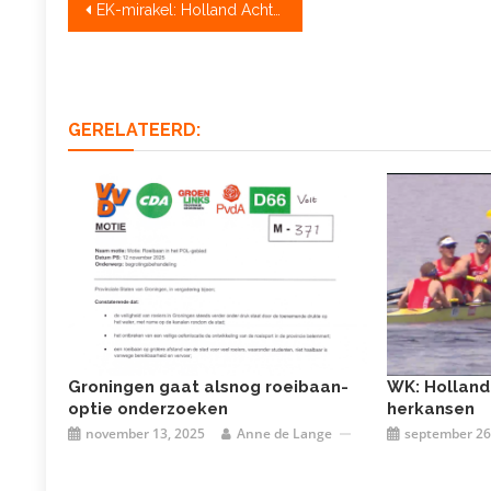
Bericht
EK-mirakel: Holland Acht stunt met zilver na mispeer
navigatie
GERELATEERD:
Groningen gaat alsnog roeibaan-
WK: Holland
optie onderzoeken
herkansen
november 13, 2025
Anne de Lange
september 26