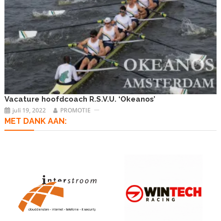
Vacature hoofdcoach R.S.V.U. ‘Okeanos’
juli 19, 2022
PROMOTIE
MET DANK AAN: