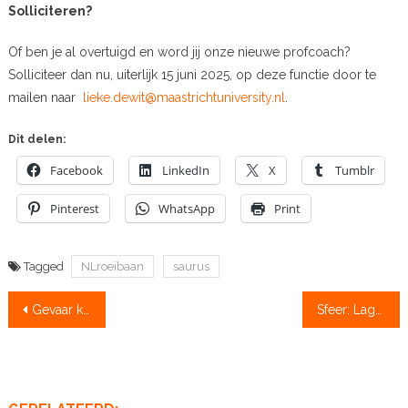
Solliciteren?
Of ben je al overtuigd en word jij onze nieuwe profcoach?
Solliciteer dan nu, uiterlijk 15 juni 2025, op deze functie door te
mailen naar
lieke.dewit@maastrichtuniversity.nl
.
Dit delen:
Facebook
LinkedIn
X
Tumblr
Pinterest
WhatsApp
Print
Tagged
NLroeibaan
saurus
Bericht
Gevaar kostenverhoging studenten nog niet geweken: ‘als sporten duurder wordt, gaan velen afhaken’
Sfeer: Laga’s Raceroeiregatta
navigatie