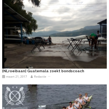
[NLroeibaan] Guatemala zoekt bondscoach
maart 21, 2017
Redactie