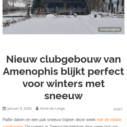
Amenophis
Nieuw clubgebouw van
Amenophis blijkt perfect
voor winters met
sneeuw
januari 9, 2026
Anne de Lange
KORT
Platte daken en een pak sneeuw blijken deze week
niet de ideale
combinatie.
De roeiers in Zeewolde hebben daar geen last van.