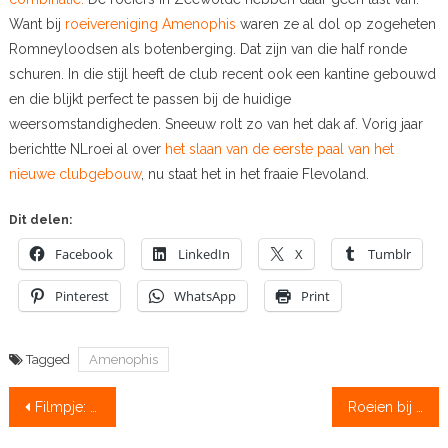
Want bij
roeivereniging Amenophis
waren ze al dol op zogeheten
Romneyloodsen als botenberging. Dat zijn van die half ronde
schuren. In die stijl heeft de club recent ook een kantine gebouwd
en die blijkt perfect te passen bij de huidige
weersomstandigheden. Sneeuw rolt zo van het dak af. Vorig jaar
berichtte NLroei al over
het slaan van de eerste paal van het
nieuwe clubgebouw
, nu staat het in het fraaie Flevoland.
Dit delen:
Facebook
LinkedIn
X
Tumblr
Pinterest
WhatsApp
Print
Tagged
Amenophis
Bericht
Filmpje: op oceaan gekapseisde roeiboot duikt na jaren weer op in Frankrijk
Roeien bij min tien? In Oostenrijk doen ze dat
navigatie