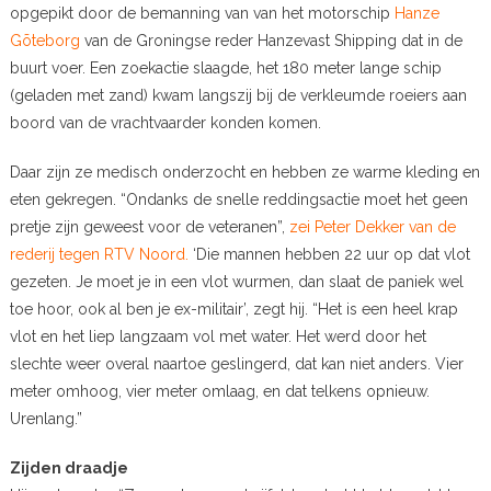
opgepikt door de bemanning van van het motorschip
Hanze
Gõteborg
van de Groningse reder Hanzevast Shipping dat in de
buurt voer. Een zoekactie slaagde, het 180 meter lange schip
(geladen met zand) kwam langszij bij de verkleumde roeiers aan
boord van de vrachtvaarder konden komen.
Daar zijn ze medisch onderzocht en hebben ze warme kleding en
eten gekregen. “Ondanks de snelle reddingsactie moet het geen
pretje zijn geweest voor de veteranen”,
zei Peter Dekker van de
rederij tegen RTV Noord.
‘Die mannen hebben 22 uur op dat vlot
gezeten. Je moet je in een vlot wurmen, dan slaat de paniek wel
toe hoor, ook al ben je ex-militair’, zegt hij. “Het is een heel krap
vlot en het liep langzaam vol met water. Het werd door het
slechte weer overal naartoe geslingerd, dat kan niet anders. Vier
meter omhoog, vier meter omlaag, en dat telkens opnieuw.
Urenlang.”
Zijden draadje