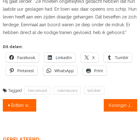
Hij gaat verder. “Ze moeten ongetwijfeld gedacht hebben dat hun
laatste uur geslagen had. En toen was daar opeens ons schip. Hun
leven heeft aan een zijden draadje gehangen. Dat beseffen ze zich
terdege. Eenmaal aan boord waren ze diep onder de indruk. Er
hebben direct al de nodige tranen gevloeid, heb ik gehoord.”
Dit delen:
Facebook
LinkedIn
X
Tumblr
Pinterest
WhatsApp
Print
Tagged
Hanzevast
roeinieuws
talisker
Bericht
Britten werven nog steeds geld voor Oekraïne
Koningin Juliana doopte Koningin Juliana
navigatie
GERELATEERD: