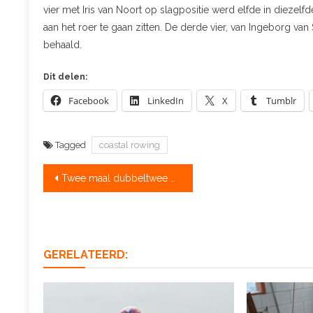
vier met Iris van Noort op slagpositie werd elfde in diezelf
aan het roer te gaan zitten. De derde vier, van Ingeborg va
behaald.
Dit delen:
Facebook
LinkedIn
X
Tumblr
Tagged
coastal rowing
Bericht
Twee maal dubbeltwee goud bij WK kustroeien
navigatie
GERELATEERD: