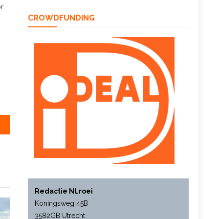
or
CROWDFUNDING
Redactie NLroei
Koningsweg 45B
3582GB Utrecht