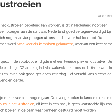
stroeien
ALGEME
et kustroeien beoefend kan worden, is dit in Nederland nooit een
t zeven ploegen aan de start was Nederland goed vertegenwoordigd bij
ch nog maar vier ploegen uit ons land in voor het toernooi. De
enman werd
twee keer als kampioen gelauwerd
, waarvan een keer sam
oject in de soloboot eindigde met een tweede plek en dus zilver. De
e eindstrijd. Waar ze bij het vlakwaterwk kleurloos de b-finale won, 
eulen leken ook goed geslepen zaterdag. Het verschil was slechts ee
ovendien derde.
ijd met elkaar aan mogen gaan. De overige boten belanden direct in 
ours in het kustroeien
, dit keer in een baai, is geen kaarsrechte lijn zoa
 zich boeien in de baan waar omheen gestuurd moet worden.