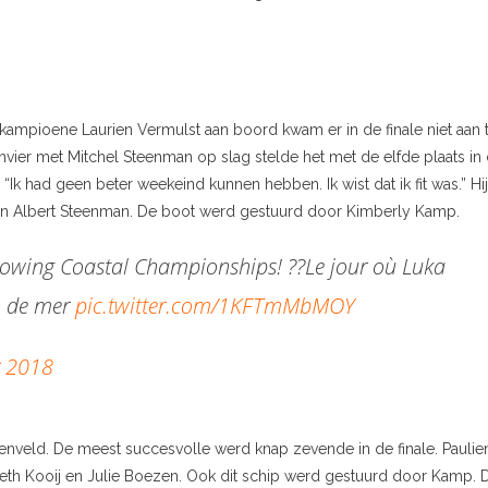
mpioene Laurien Vermulst aan boord kwam er in de finale niet aan 
nvier met Mitchel Steenman op slag stelde het met de elfde plaats in
“Ik had geen beter weekeind kunnen hebben. Ik wist dat ik fit was.” Hij
s en Albert Steenman. De boot werd gestuurd door Kimberly Kamp.
Rowing Coastal Championships! ??Le jour où Luka
n de mer
pic.twitter.com/1KFTmMbMOY
r 2018
wenveld. De meest succesvolle werd knap zevende in de finale. Paulie
beth Kooij en Julie Boezen. Ook dit schip werd gestuurd door Kamp. 