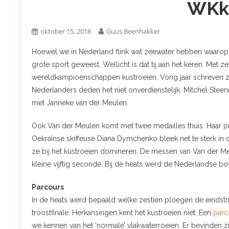
WKku
oktober 15, 2018
Guus Beenhakker
Hoewel we in Nederland flink wat zeewater hebben waarop h
grote sport geweest. Wellicht is dat tij aan het keren. Me
wereldkampioenschappen kustroeien. Vorig jaar schreven zi
Nederlanders deden het niet onverdienstelijk. Mitchel Ste
met Janneke van der Meulen.
Ook Van der Meulen komt met twee medailles thuis. Haar pr
Oekraïnse skiffeuse Diana Dymchenko bleek net te sterk in d
ze bij het kustroeien domineren. De messen van Van der M
kleine vijftig seconde. Bij de heats werd de Nederlandse b
Parcours
In de heats werd bepaald welke zestien ploegen de eindstr
troostfinale. Herkansingen kent het kustroeien niet. Een
parc
we kennen van het ‘normale’ vlakwaterroeien. Er bevinden