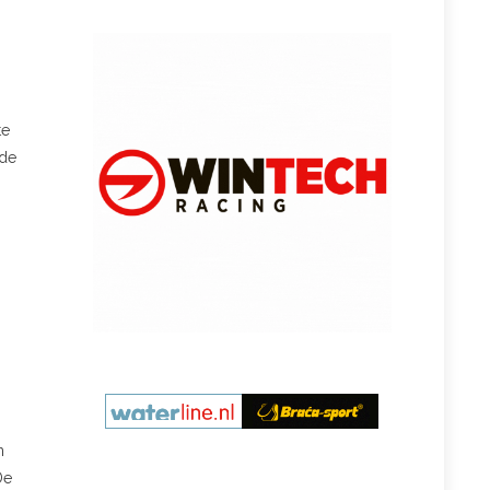
te
 de
n
De