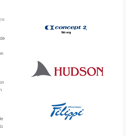
EN
 de
en
kon
n
de
ls