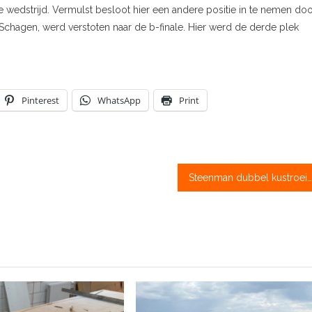
de wedstrijd. Vermulst besloot hier een andere positie in te nemen do
n Schagen, werd verstoten naar de b-finale. Hier werd de derde plek
Pinterest
WhatsApp
Print
Steenman dubbel kustroeikampioen: ‘weekeinde kon niet beter’