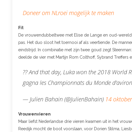
Doneer om NLroei mogelijk te maken
Fit
De vrouwendubbeltwee met Elise de Lange en oud-wereldka
pas. Het duo sloot het toernooi af als veertiende. De manne
eindstrijd. In combinatie met zijn twee goud zegt Steenman: 
deelde de vier met Martijn Rom Colthoff, Sybrand Treffer
?? And that day, Luka won the 2018 World 
gagna les Championnats du Monde d’aviro
— Julien Bahain (@JulienBahain)
14 oktobe
Vrouwenvieren
Maar liefst Nederlandse drie vieren kwamen uit in het vrou
Reedijk mocht de boot voorslaan, voor Dorien Stilma, Lies