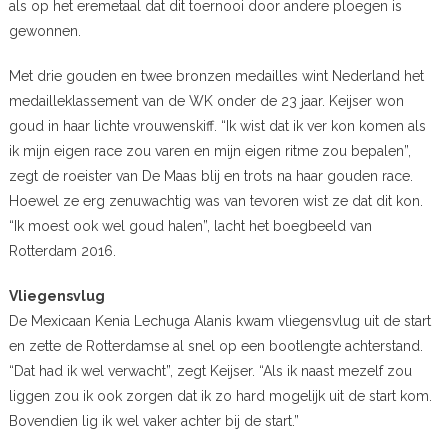
als op het eremetaal dat dit toernooi door andere ploegen is
gewonnen.
Met drie gouden en twee bronzen medailles wint Nederland het
medailleklassement van de WK onder de 23 jaar. Keijser won
goud in haar lichte vrouwenskiff. “Ik wist dat ik ver kon komen als
ik mijn eigen race zou varen en mijn eigen ritme zou bepalen”,
zegt de roeister van De Maas blij en trots na haar gouden race.
Hoewel ze erg zenuwachtig was van tevoren wist ze dat dit kon.
“Ik moest ook wel goud halen”, lacht het boegbeeld van
Rotterdam 2016.
Vliegensvlug
De Mexicaan Kenia Lechuga Alanis kwam vliegensvlug uit de start
en zette de Rotterdamse al snel op een bootlengte achterstand.
“Dat had ik wel verwacht”, zegt Keijser. “Als ik naast mezelf zou
liggen zou ik ook zorgen dat ik zo hard mogelijk uit de start kom.
Bovendien lig ik wel vaker achter bij de start.”