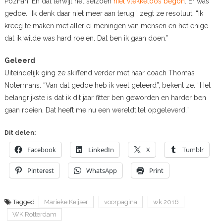
Poznan. En dat terwijl het seizoen
niet vlekkeloos begon
. Er was
gedoe. “Ik denk daar niet meer aan terug”, zegt ze resoluut. “Ik
kreeg te maken met allerlei meningen van mensen en het enige
dat ik wilde was hard roeien. Dat ben ik gaan doen.”
Geleerd
Uiteindelijk ging ze skiffend verder met haar coach Thomas
Notermans. “Van dat gedoe heb ik veel geleerd”, bekent ze. “Het
belangrijkste is dat ik dit jaar fitter ben geworden en harder ben
gaan roeien. Dat heeft me nu een wereldtitel opgeleverd.”
Dit delen:
Facebook
LinkedIn
X
Tumblr
Pinterest
WhatsApp
Print
Tagged
Marieke Keijser
voorpagina
wk 2016
WK Rotterdam