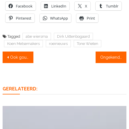
Facebook
LinkedIn
X
Tumblr
Pinterest
WhatsApp
Print
Tagged
abe wiersma
Dirk Uittenbogaard
Koen Metsemakers
roeinieuws
Tone Wieten
Bericht
Ook goud voor vrouwendubbelvier
Ongekende EK-buit bij een uitzonderlijk toernooi in een exceptioneel seizoen
navigatie
GERELATEERD: