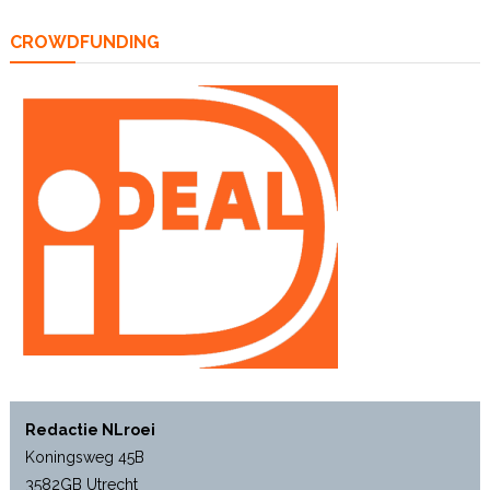
CROWDFUNDING
Redactie NLroei
Koningsweg 45B
3582GB Utrecht