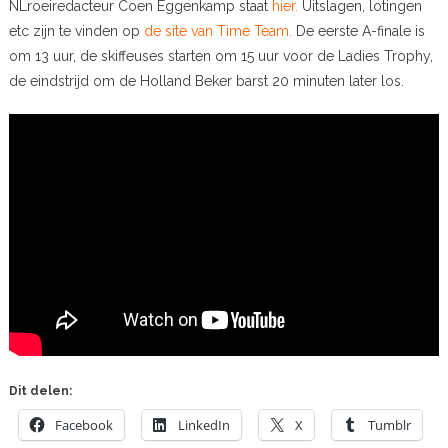
NLroeiredacteur Coen Eggenkamp staat
hier.
Uitslagen, lotingen
etc zijn te vinden op
de site van Time Team.
De eerste A-finale is
om 13 uur, de skiffeuses starten om 15 uur voor de Ladies Trophy,
de eindstrijd om de Holland Beker barst 20 minuten later los.
Dit delen:
Facebook
LinkedIn
X
Tumblr