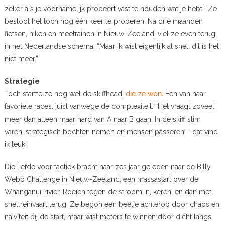
zeker als je voornamelijk probeert vast te houden wat je hebt.” Ze
besloot het toch nog één keer te proberen. Na drie maanden
fietsen, hiken en meetrainen in Nieuw-Zeeland, viel ze even terug
in het Nederlandse schema. “Maar ik wist eigenlijk al snel: dit is het
niet meer.”
Strategie
Toch startte ze nog wel de skiffhead,
die ze won
. Een van haar
favoriete races, juist vanwege de complexiteit. “Het vraagt zoveel
meer dan alleen maar hard van A naar B gaan. In de skiff slim
varen, strategisch bochten nemen en mensen passeren – dat vind
ik leuk.”
Die liefde voor tactiek bracht haar zes jaar geleden naar de Billy
Webb Challenge in Nieuw-Zeeland, een massastart over de
Whanganui-rivier. Roeien tegen de stroom in, keren, en dan met
sneltreinvaart terug. Ze begon een beetje achterop door chaos en
naïviteit bij de start, maar wist meters te winnen door dicht langs