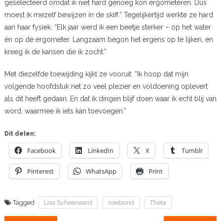
geselecteerd omdat ik niet hard genoeg kon ergometeren. Dus
moest ik mezelf bewijzen in de skiff.” Tegelijkertijd werkte ze hard
aan haar fysiek. “Elk jaar werd ik een beetje sterker – op het water
én op de ergometer. Langzaam begon het ergens op te lijken, en
kreeg ik de kansen die ik zocht.”
Met diezelfde toewijding kijkt ze vooruit. “Ik hoop dat mijn
volgende hoofdstuk net zo veel plezier en voldoening oplevert
als dit heeft gedaan. En dat ik dingen blijf doen waar ik echt blij van
word, waarmee ik iets kan toevoegen.”
Dit delen:
Facebook
LinkedIn
X
Tumblr
Pinterest
WhatsApp
Print
Tagged
Lisa Scheenaard
roeibond
Theta