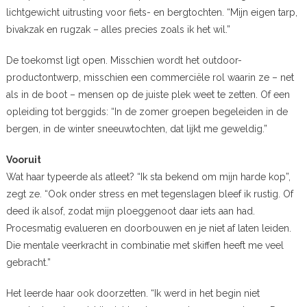
lichtgewicht uitrusting voor fiets- en bergtochten. “Mijn eigen tarp,
bivakzak en rugzak – alles precies zoals ik het wil.”
De toekomst ligt open. Misschien wordt het outdoor-
productontwerp, misschien een commerciële rol waarin ze – net
als in de boot – mensen op de juiste plek weet te zetten. Of een
opleiding tot berggids: “In de zomer groepen begeleiden in de
bergen, in de winter sneeuwtochten, dat lijkt me geweldig.”
Vooruit
Wat haar typeerde als atleet? “Ik sta bekend om mijn harde kop”,
zegt ze. “Ook onder stress en met tegenslagen bleef ik rustig. Of
deed ik alsof, zodat mijn ploeggenoot daar iets aan had.
Procesmatig evalueren en doorbouwen en je niet af laten leiden.
Die mentale veerkracht in combinatie met skiffen heeft me veel
gebracht.”
Het leerde haar ook doorzetten. “Ik werd in het begin niet