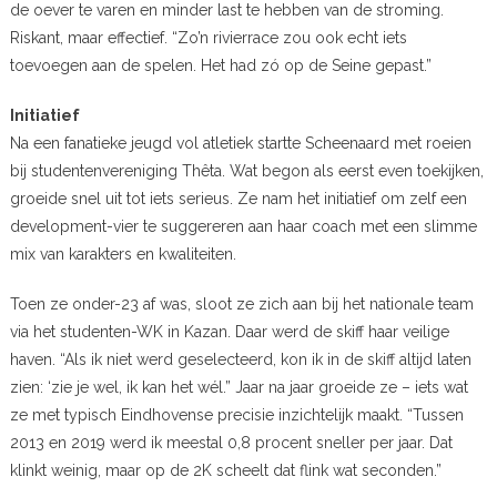
de oever te varen en minder last te hebben van de stroming.
Riskant, maar effectief. “Zo’n rivierrace zou ook echt iets
toevoegen aan de spelen. Het had zó op de Seine gepast.”
Initiatief
Na een fanatieke jeugd vol atletiek startte Scheenaard met roeien
bij studentenvereniging Thêta. Wat begon als eerst even toekijken,
groeide snel uit tot iets serieus. Ze nam het initiatief om zelf een
development-vier te suggereren aan haar coach met een slimme
mix van karakters en kwaliteiten.
Toen ze onder-23 af was, sloot ze zich aan bij het nationale team
via het studenten-WK in Kazan. Daar werd de skiff haar veilige
haven. “Als ik niet werd geselecteerd, kon ik in de skiff altijd laten
zien: ‘zie je wel, ik kan het wél.” Jaar na jaar groeide ze – iets wat
ze met typisch Eindhovense precisie inzichtelijk maakt. “Tussen
2013 en 2019 werd ik meestal 0,8 procent sneller per jaar. Dat
klinkt weinig, maar op de 2K scheelt dat flink wat seconden.”