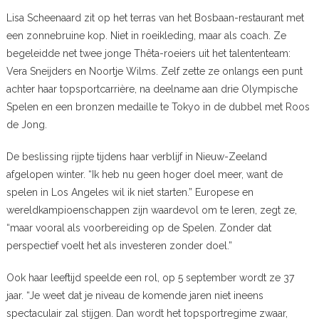
Lisa Scheenaard zit op het terras van het Bosbaan-restaurant met
een zonnebruine kop. Niet in roeikleding, maar als coach. Ze
begeleidde net twee jonge Thêta-roeiers uit het talententeam:
Vera Sneijders en Noortje Wilms. Zelf zette ze onlangs een punt
achter haar topsportcarrière, na deelname aan drie Olympische
Spelen en een bronzen medaille te Tokyo in de dubbel met Roos
de Jong.
De beslissing rijpte tijdens haar verblijf in Nieuw-Zeeland
afgelopen winter. “Ik heb nu geen hoger doel meer, want de
spelen in Los Angeles wil ik niet starten.” Europese en
wereldkampioenschappen zijn waardevol om te leren, zegt ze,
“maar vooral als voorbereiding op de Spelen. Zonder dat
perspectief voelt het als investeren zonder doel.”
Ook haar leeftijd speelde een rol, op 5 september wordt ze 37
jaar. “Je weet dat je niveau de komende jaren niet ineens
spectaculair zal stijgen. Dan wordt het topsportregime zwaar,