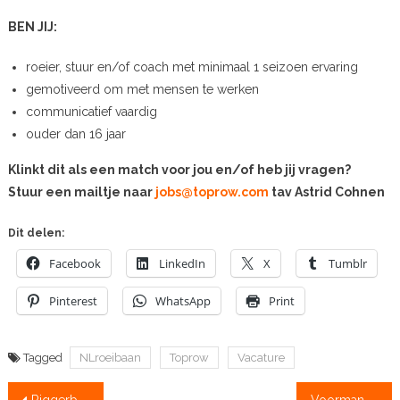
BEN JIJ:
roeier, stuur en/of coach met minimaal 1 seizoen ervaring
gemotiveerd om met mensen te werken
communicatief vaardig
ouder dan 16 jaar
Klinkt dit als een match voor jou en/of heb jij vragen?
Stuur een mailtje naar
jobs@toprow.com
tav Astrid Cohnen
Dit delen:
Facebook
LinkedIn
X
Tumblr
Pinterest
WhatsApp
Print
Tagged
NLroeibaan
Toprow
Vacature
Bericht