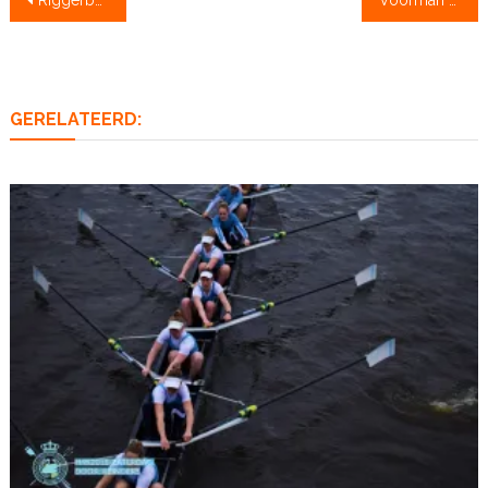
Riggerbouwer Kees Verschoor (85) is overleden
Voorman van gouden dubbelvieren stopt, Koen Metsemakers gaat met kaken aan de slag: ‘Ga de wedstrijdstress missen’
navigatie
GERELATEERD: