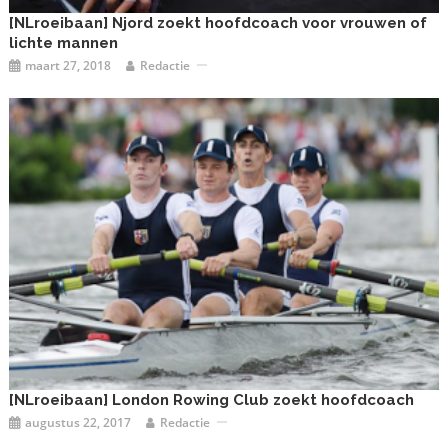
[NLroeibaan] Njord zoekt hoofdcoach voor vrouwen of
lichte mannen
maart 27, 2018
Redactie
[NLroeibaan] London Rowing Club zoekt hoofdcoach
augustus 22, 2017
Redactie