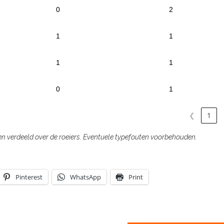
0
2
1
1
1
1
0
1
❮
1
ten verdeeld over de roeiers. Eventuele typefouten voorbehouden.
Pinterest
WhatsApp
Print