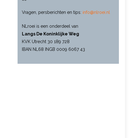
Vragen, persberichten en tips:
info@nlroei.nl
NLroei is een onderdeel van
Langs De Koninklijke Weg
KVK Utrecht 30 189 728
IBAN NL68 INGB 0009 6067 43