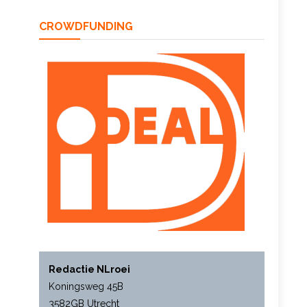
CROWDFUNDING
Redactie NLroei
Koningsweg 45B
3582GB Utrecht