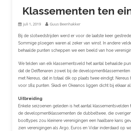
Klassementen ten ei
juli 1, 2019
Guus Beenhakker
Bij de slotwedstrijden werd er voor de laatste keer gestr
Sommige ploegen waren al zeker van winst. In andere velde
behaalde punten scheppen we een beeld van hoe verenigi
We telden van elk klassementsveld het aantal behaalde punt
dat de Delftenaren zowel bij de developmentklassementen al
met Nereus, dat in totaal dik op plaats twee eindigt. Nere
voor 184 punten. Skadi en Okeanos liggen dicht bij elkaar 
Uitbreiding
Enkele seizoenen geleden is het aantal klassementsvelden fo
de developmentklassementen de dubbeltwee, die overigens 
boottypes zou kleinere verenigingen een haalbare kans ge
zien verenigingen als Argo, Euros en Vidar inderdaad op wa