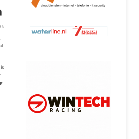
n
EN
.
al
is
n
jn
j