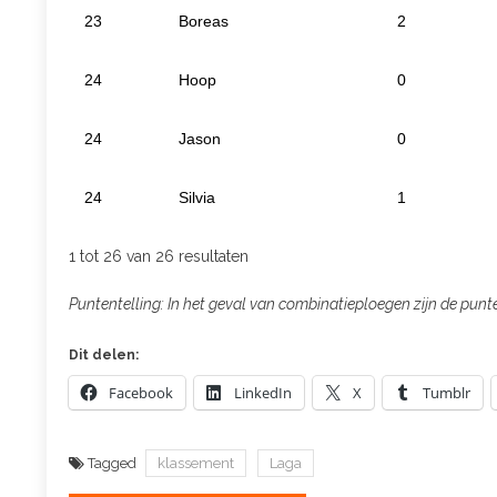
23
Boreas
2
24
Hoop
0
24
Jason
0
24
Silvia
1
1 tot 26 van 26 resultaten
Puntentelling: In het geval van combinatieploegen zijn de pun
Dit delen:
Facebook
LinkedIn
X
Tumblr
Tagged
klassement
Laga