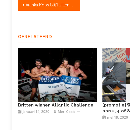
Bericht
Aranka Kops blijft zitten, Slotwedstrijden van start
navigatie
GERELATEERD:
Britten winnen Atlantic Challenge
[promotie] W
aan 2, 4 of 
januari 14, 2020
Meri Cools
mei 19, 2020