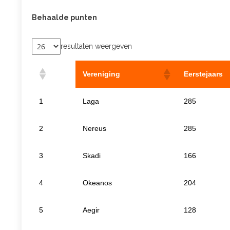
Behaalde punten
resultaten weergeven
Vereniging
Eerstejaars
Vereniging
Eerstejaars
1
Laga
285
2
Nereus
285
3
Skadi
166
4
Okeanos
204
5
Aegir
128