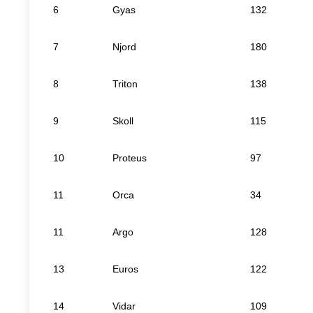
6
Gyas
132
7
Njord
180
8
Triton
138
9
Skoll
115
10
Proteus
97
11
Orca
34
11
Argo
128
13
Euros
122
14
Vidar
109