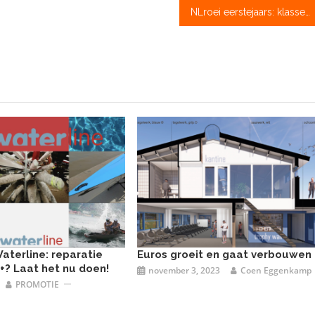
NLroei eerstejaars: klassementen naar Nereus, Skadi, Euros, Argo en Okeanos
aterline: reparatie
Euros groeit en gaat verbouwen
8+? Laat het nu doen!
november 3, 2023
Coen Eggenkamp
PROMOTIE