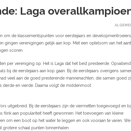
nde: Laga overallkampioe
ALGEME
eden om de klassementspunten voor eerstejaars en developmentroeiers
n gingen verenigingen gelijk aan kop. Met een optelsom van het aant
ngen scoren.
en per vereniging op. Het is Laga dat het best presteerde. Opvallend 
s bij de eerstejaars aan kop gaan. Bij de eerstejaars overigens same
us had veel aan de goed presterende mannenachten, die samen goed zi
als derde en vierde. Daarna volgt de middenmoot.
rs uitgebreid. Bij de eerstejaars zijn de viermetten toegevoegd en bi
flink aan populariteit heeft gewonnen. Het toevoegen van kleine
ven om een boot op het water te leggen en ook vooraan te varen. We
t grotere schaal punten binnenhalen.