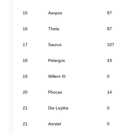
15
Asopos
87
16
Theta
87
17
Saurus
107
18
Pelargos
43
19
Willem III
0
20
Phocas
14
21
Die Leythe
0
21
Amstel
0