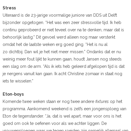
Stress
Uiteraard is de 23-jarige voormalige juniore van DDS uit Delft
bijzonder opgetogen. “Het was een zeer stressvolle tijd. Ik heb
continu geprobeerd er niet teveel over na te denken, maar dat is
behoorlijk lastig.” Dit gevoel werd alleen nog maar versterkt
omdat het de laatste weken erg goed ging. “Het is nu al
zo dichtbij. Dan wil je het niet meer missen.” Ondanks dat er nu
weinig meer fout lijkt te kunnen gaan, houdt Jansen nog steeds
een slag om de arm. “Als ik iets heb geleerd afgelopen tijd is dat
je nergens vanuit kan gaan. Ik acht Christine zomaar in staat nog
iets te wisselen.”
Eton-boys
Komende twee weken staan er nog twee andere
fixtures
op het
programma. Aankomend weekend is zelfs een jongensploeg van
Eton de tegenstander. “Ja, dat is wel apart, maar voor ons is het
goed om ook te oefenen voor als we achter liggen. De
vrouwenploegen waar we tegen roeiden zijn namelijk allemaal van