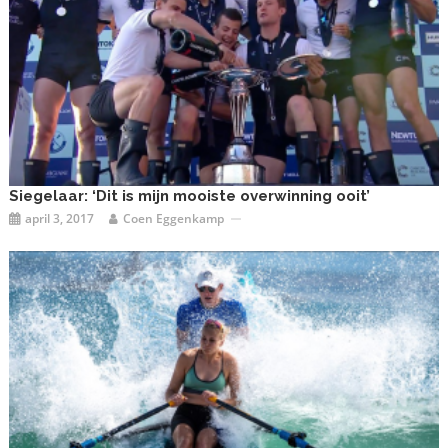
Siegelaar: ‘Dit is mijn mooiste overwinning ooit’
april 3, 2017
Coen Eggenkamp