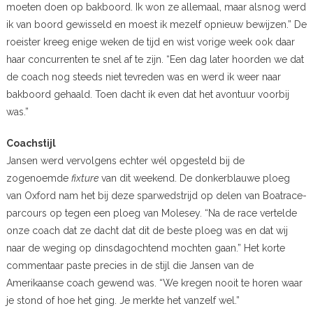
moeten doen op bakboord. Ik won ze allemaal, maar alsnog werd
ik van boord gewisseld en moest ik mezelf opnieuw bewijzen.” De
roeister kreeg enige weken de tijd en wist vorige week ook daar
haar concurrenten te snel af te zijn. “Een dag later hoorden we dat
de coach nog steeds niet tevreden was en werd ik weer naar
bakboord gehaald. Toen dacht ik even dat het avontuur voorbij
was.”
Coachstijl
Jansen werd vervolgens echter wél opgesteld bij de
zogenoemde
fixture
van dit weekend. De donkerblauwe ploeg
van Oxford nam het bij deze sparwedstrijd op delen van Boatrace-
parcours op tegen een ploeg van Molesey. “Na de race vertelde
onze coach dat ze dacht dat dit de beste ploeg was en dat wij
naar de weging op dinsdagochtend mochten gaan.” Het korte
commentaar paste precies in de stijl die Jansen van de
Amerikaanse coach gewend was. “We kregen nooit te horen waar
je stond of hoe het ging. Je merkte het vanzelf wel.”