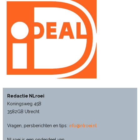
Redactie NLroei
Koningsweg 45B
3582GB Utrecht
Vragen, persberichten en tips:
info@nlroei.nl
NLroei is een onderdeel van