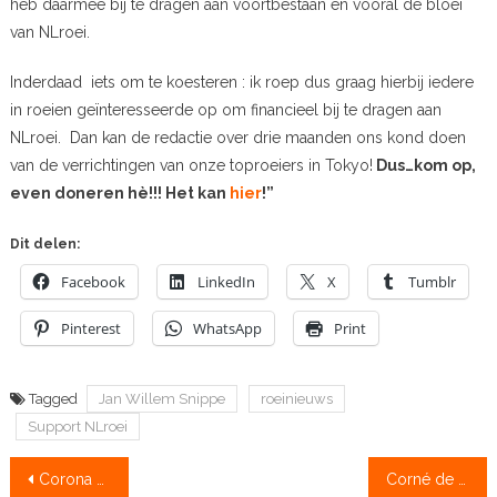
heb daarmee bij te dragen aan voortbestaan én vooral de bloei
van NLroei.
Inderdaad iets om te koesteren : ik roep dus graag hierbij iedere
in roeien geïnteresseerde op om financieel bij te dragen aan
NLroei. Dan kan de redactie over drie maanden ons kond doen
van de verrichtingen van onze toproeiers in Tokyo!
Dus…kom op,
even doneren hè!!! Het kan
hier
!”
Dit delen:
Facebook
LinkedIn
X
Tumblr
Pinterest
WhatsApp
Print
Tagged
Jan Willem Snippe
roeinieuws
Support NLroei
Bericht
Corona duikt op bij olympische vlam
Corné de Koning: “Er wordt meer om de meters gevochten”