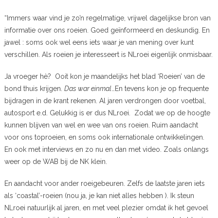
“Immers waar vind je zo’n regelmatige, vrijwel dagelijkse bron van
informatie over ons roeien. Goed geïnformeerd en deskundig. En
jawel : soms ook wel eens iets waar je van mening over kunt
verschillen. Als roeien je interesseert is NLroei eigenlijk onmisbaar.
Ja vroeger hè? Ooit kon je maandelijks het blad ‘Roeien’ van de
bond thuis krijgen.
Das war einmal
…En tevens kon je op frequente
bijdragen in de krant rekenen. Al jaren verdrongen door voetbal,
autosport e.d. Gelukkig is er dus NLroei. Zodat we op de hoogte
kunnen blijven van wel en wee van ons roeien. Ruim aandacht
voor ons toproeien, en soms ook internationale ontwikkelingen.
En ook met interviews en zo nu en dan met video. Zoals onlangs
weer op de WAB bij de NK klein.
En aandacht voor ander roeigebeuren. Zelfs de laatste jaren iets
als ‘coastal’-roeien (nou ja, je kan niet alles hebben ). Ik steun
NLroei natuurlijk al jaren, en met veel plezier omdat ik het gevoel