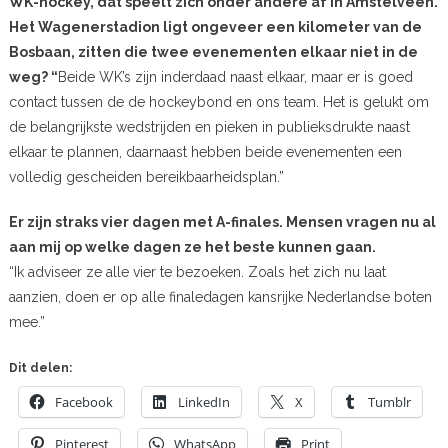
WK-hockey, dat speelt zich onder andere af in Amstelveen.
Het Wagenerstadion ligt ongeveer een kilometer van de
Bosbaan, zitten die twee evenementen elkaar niet in de
weg? “
Beide WK’s zijn inderdaad naast elkaar, maar er is goed
contact tussen de de hockeybond en ons team. Het is gelukt om
de belangrijkste wedstrijden en pieken in publieksdrukte naast
elkaar te plannen, daarnaast hebben beide evenementen een
volledig gescheiden bereikbaarheidsplan.”
Er zijn straks vier dagen met A-finales. Mensen vragen nu al
aan mij op welke dagen ze het beste kunnen gaan.
“Ik adviseer ze alle vier te bezoeken. Zoals het zich nu laat
aanzien, doen er op alle finaledagen kansrijke Nederlandse boten
mee.”
Dit delen:
Facebook
LinkedIn
X
Tumblr
Pinterest
WhatsApp
Print