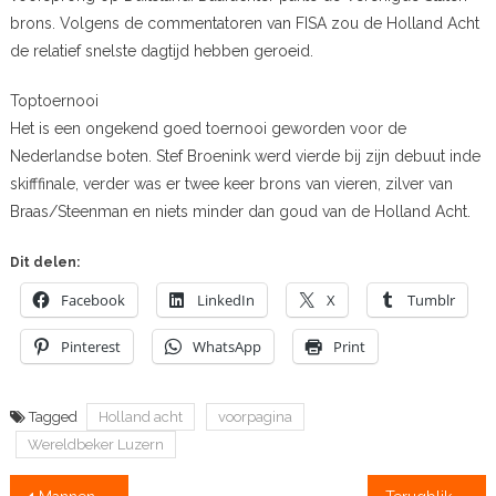
brons. Volgens de commentatoren van FISA zou de Holland Acht
de relatief snelste dagtijd hebben geroeid.
Toptoernooi
Het is een ongekend goed toernooi geworden voor de
Nederlandse boten. Stef Broenink werd vierde bij zijn debuut inde
skifffinale, verder was er twee keer brons van vieren, zilver van
Braas/Steenman en niets minder dan goud van de Holland Acht.
Dit delen:
Facebook
LinkedIn
X
Tumblr
Pinterest
WhatsApp
Print
Tagged
Holland acht
voorpagina
Wereldbeker Luzern
Bericht