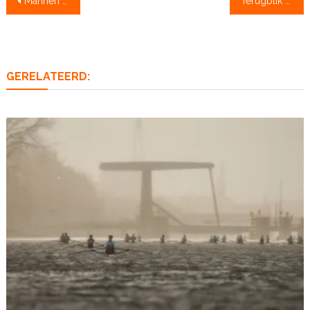
Mannen van Mijnders kapen brons
Terugblik medaillefestival: ‘Het ging gemakkelijk’
navigatie
GERELATEERD: