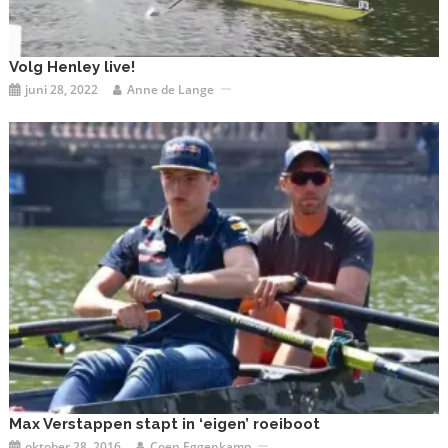
Volg Henley live!
juni 28, 2022
Anne de Lange
Max Verstappen stapt in ‘eigen’ roeiboot
oktober 28, 2016
Coen Eggenkamp