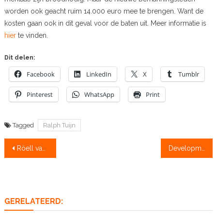
worden ook geacht ruim 14.000 euro mee te brengen. Want de
kosten gaan ook in dit geval voor de baten uit. Meer informatie is
hier
te vinden.
Dit delen:
Facebook
LinkedIn
X
Tumblr
Pinterest
WhatsApp
Print
Tagged
Ralph Tuijn
Bericht
Röell van Holland Acht naar vierzonder
Development: “We willen het seizoen winnend afsluiten”
navigatie
GERELATEERD: