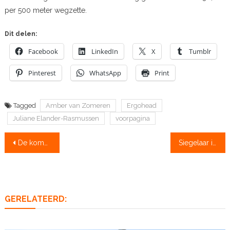
per 500 meter wegzette.
Dit delen:
Facebook
LinkedIn
X
Tumblr
Pinterest
WhatsApp
Print
Tagged
Amber van Zomeren
Ergohead
Juliane Elander-Rasmussen
voorpagina
Bericht
De komende honderd jaar is er nog veel te winnen
Siegelaar in Oxford bezig aan laatste seizoen
navigatie
GERELATEERD: