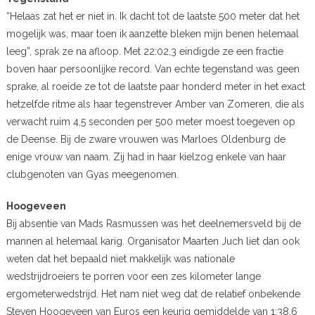
“Helaas zat het er niet in. Ik dacht tot de laatste 500 meter dat het
mogelijk was, maar toen ik aanzette bleken mijn benen helemaal
leeg”, sprak ze na afloop. Met 22:02,3 eindigde ze een fractie
boven haar persoonlijke record. Van echte tegenstand was geen
sprake, al roeide ze tot de laatste paar honderd meter in het exact
hetzelfde ritme als haar tegenstrever Amber van Zomeren, die als
verwacht ruim 4,5 seconden per 500 meter moest toegeven op
de Deense. Bij de zware vrouwen was Marloes Oldenburg de
enige vrouw van naam. Zij had in haar kielzog enkele van haar
clubgenoten van Gyas meegenomen.
Hoogeveen
Bij absentie van Mads Rasmussen was het deelnemersveld bij de
mannen al helemaal karig. Organisator Maarten Juch liet dan ook
weten dat het bepaald niet makkelijk was nationale
wedstrijdroeiers te porren voor een zes kilometer lange
ergometerwedstrijd. Het nam niet weg dat de relatief onbekende
Steven Hoogeveen van Euros een keurig gemiddelde van 1:38,6