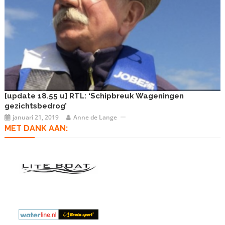
[update 18.55 u] RTL: ‘Schipbreuk Wageningen
gezichtsbedrog’
januari 21, 2019
Anne de Lange
MET DANK AAN: